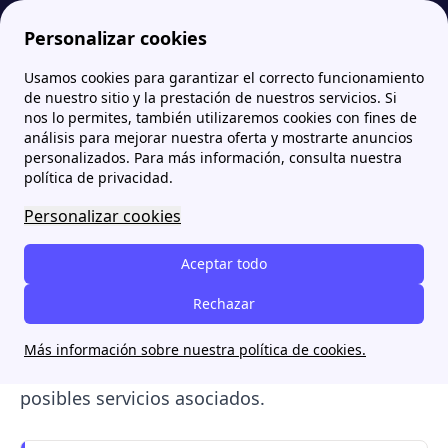
Personalizar cookies
Usamos cookies para garantizar el correcto funcionamiento
Papernest.es
Comparador de Luz
Comercializadoras de luz y gas en España: ¿Cuál elegir en 2026?
de nuestro sitio y la prestación de nuestros servicios. Si
nos lo permites, también utilizaremos cookies con fines de
Comercializadoras de luz y
análisis para mejorar nuestra oferta y mostrarte anuncios
personalizados. Para más información, consulta nuestra
gas en España: ¿Cuál elegir
política de privacidad.
en 2026?
Personalizar cookies
En España operan más de
400
Aceptar todo
comercializadoras de luz y gas
en 2026. A la
Rechazar
hora de elegir una tarifa, conviene fijarse no
solo en la compañía, sino también en el coste
Más información sobre nuestra política de cookies.
final,
las condiciones del contrato
y los
posibles servicios asociados.