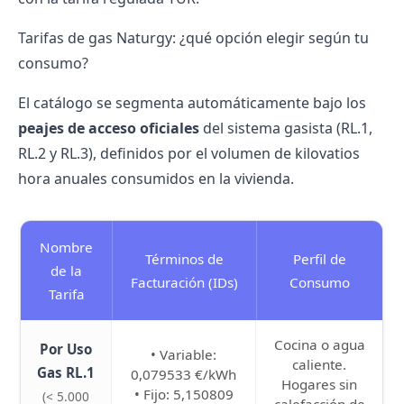
Tarifas de gas Naturgy: ¿qué opción elegir según tu
consumo?
El catálogo se segmenta automáticamente bajo los
peajes de acceso oficiales
del sistema gasista (
RL.1,
RL.2 y RL.3
), definidos por el volumen de kilovatios
hora anuales consumidos en la vivienda.
Nombre
Términos de
Perfil de
de la
Facturación (IDs)
Consumo
Tarifa
Cocina o agua
Por Uso
• Variable:
caliente.
Gas RL.1
0,079533 €/kWh
Hogares sin
• Fijo: 5,150809
(< 5.000