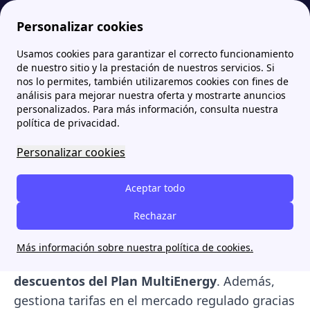
Personalizar cookies
Usamos cookies para garantizar el correcto funcionamiento
Papernest.es
Comercializadoras
Naturgy: Tarifas de luz y gas, Plan MultiEnergy, Teléfonos Gratuitos y Opiniones
de nuestro sitio y la prestación de nuestros servicios. Si
nos lo permites, también utilizaremos cookies con fines de
Naturgy: Tarifas de luz y
análisis para mejorar nuestra oferta y mostrarte anuncios
personalizados. Para más información, consulta nuestra
gas, Plan MultiEnergy,
política de privacidad.
Teléfonos Gratuitos y
Personalizar cookies
Opiniones
Aceptar todo
Naturgy es una de las principales opciones del
Rechazar
mercado energético español, con
más de 4
millones de clientes
. Destaca por sus tarifas
Más información sobre nuestra política de cookies.
de precio fijo, su modalidad plana y los
descuentos del Plan MultiEnergy
. Además,
gestiona tarifas en el mercado regulado gracias