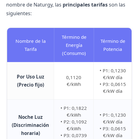
nombre de Naturgy, las
principales tarifas
son las
siguientes:
Término de
Nombre de la
Término de
Energía
Tarifa
Potencia
(Consumo)
• P1: 0,1230
Por Uso Luz
0,1120
€/kW día
€/kWh
• P3: 0,0615
(Precio fijo)
€/kW día
• P1: 0,1822
€/kWh
• P1: 0,1230
Noche Luz
• P2: 0,1092
€/kW día
(Discriminación
€/kWh
• P3: 0,0615
horaria)
• P3: 0,0739
€/kW día