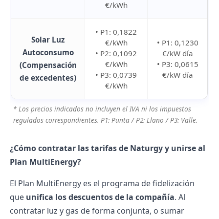
€/kWh
• P1: 0,1822
Solar Luz
€/kWh
• P1: 0,1230
Autoconsumo
• P2: 0,1092
€/kW día
€/kWh
• P3: 0,0615
(Compensación
• P3: 0,0739
€/kW día
de excedentes)
€/kWh
* Los precios indicados no incluyen el IVA ni los impuestos
regulados correspondientes. P1: Punta / P2: Llano / P3: Valle.
¿Cómo contratar las tarifas de Naturgy y unirse al
Plan MultiEnergy?
El Plan MultiEnergy es el programa de fidelización
que
unifica los descuentos de la compañía
. Al
contratar luz y gas de forma conjunta, o sumar