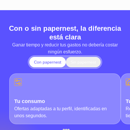
Con o sin papernest, la diferencia
está clara
Ganar tiempo y reducir tus gastos no debería costar
ningún esfuerzo.
Con papernest
Sin papernest
Su consumo
S
Tu consumo
T
Horas perdidas comparando ofertas de energía e
Fo
Ofertas adaptadas a tu perfil, identificadas en
Re
internet.
la
unos segundos.
ti