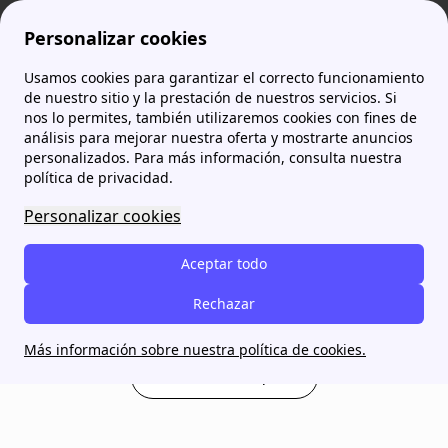
Personalizar cookies
Usamos cookies para garantizar el correcto funcionamiento
de nuestro sitio y la prestación de nuestros servicios. Si
La gestión de tus
nos lo permites, también utilizaremos cookies con fines de
análisis para mejorar nuestra oferta y mostrarte anuncios
personalizados. Para más información, consulta nuestra
contratos,
por fin
política de privacidad.
simplificada.
Personalizar cookies
papernest centraliza tus contratos y reduce tus facturas en
Aceptar todo
un solo lugar.
100% gratis, sin compromiso.
Rechazar
Descubrir los servicios
Más información sobre nuestra política de cookies.
Acceder a mi espacio