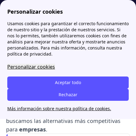
Personalizar cookies
Usamos cookies para garantizar el correcto funcionamiento
Papernest.es
Comparadores de Energía
Comparador de luz: ¿Cuál es la mejor tarifa de luz en Agosto 2026?
de nuestro sitio y la prestación de nuestros servicios. Si
nos lo permites, también utilizaremos cookies con fines de
Comparador de luz: ¿Cuál
análisis para mejorar nuestra oferta y mostrarte anuncios
personalizados. Para más información, consulta nuestra
es la mejor tarifa de luz en
política de privacidad.
Agosto 2026?
Personalizar cookies
Baja tu
factura de luz
de la manera más
Aceptar todo
rápida. En papernest
comparamos y
analizamos
las tarifas del mercado en tiempo
Rechazar
real para encontrar la mejor opción adaptada a
Más información sobre nuestra política de cookies.
tu vivienda y
perfil de consumo
. Además,
buscamos las alternativas más competitivas
para
empresas
.