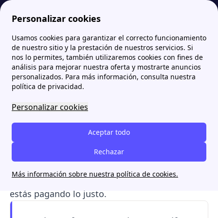
Personalizar cookies
Usamos cookies para garantizar el correcto funcionamiento
Papernest.es
Información sobre energía
Cómo entender y calcular tu factura de luz: desglose, simulación y pagos
More
de nuestro sitio y la prestación de nuestros servicios. Si
nos lo permites, también utilizaremos cookies con fines de
Cómo entender y calcular
análisis para mejorar nuestra oferta y mostrarte anuncios
personalizados. Para más información, consulta nuestra
tu factura de luz: desglose,
política de privacidad.
simulación y pagos
Personalizar cookies
La factura de la luz es el
documento que
Aceptar todo
refleja lo que pagas por tu consumo
eléctrico
, detallando todos los conceptos y
Rechazar
cargos asociados al suministro. Descubre cómo
Más información sobre nuestra política de cookies.
entenderla, calcular tu consumo y saber si
estás pagando lo justo.