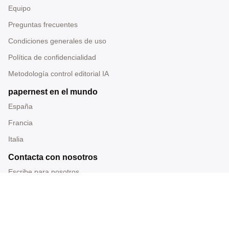
Equipo
Preguntas frecuentes
Condiciones generales de uso
Política de confidencialidad
Metodología control editorial IA
papernest en el mundo
España
Francia
Italia
Contacta con nosotros
Escribe para nosotros
Tel: 919 014 228
Correo: redaccion@papernest.com
Sede: Carrer Ramon Turró 200, Barcelona, España