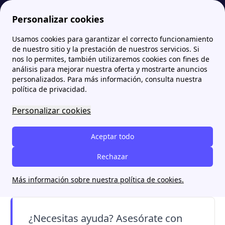
Personalizar cookies
Usamos cookies para garantizar el correcto funcionamiento
Papernest.es
Información energía
IVA de la luz: ¿Qué porcentaje se aplica hoy en España? ¿Cómo afecta en la factura?
More
de nuestro sitio y la prestación de nuestros servicios. Si
nos lo permites, también utilizaremos cookies con fines de
IVA de la luz: ¿Qué
análisis para mejorar nuestra oferta y mostrarte anuncios
personalizados. Para más información, consulta nuestra
porcentaje se aplica hoy
política de privacidad.
en España? ¿Cómo afecta
Personalizar cookies
en la factura?
Aceptar todo
El
IVA de la luz
es del
21%
y grava el consumo
Rechazar
eléctrico en España. Te explicamos los
tipos de
IVA
, su evolución histórica y cómo afecta a tu
Más información sobre nuestra política de cookies.
factura.
¿Necesitas ayuda? Asesórate con