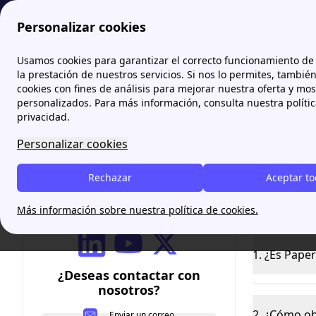
Personalizar cookies
Papernest.es
Preguntas más frecuentes sobre papernest
Usamos cookies para garantizar el correcto funcionamiento de 
la prestación de nuestros servicios. Si nos lo permites, tambié
cookies con fines de análisis para mejorar nuestra oferta y mo
Pregu
personalizados. Para más información, consulta nuestra políti
privacidad.
Personalizar cookies
Rechazar
Aceptar t
Síguenos
Más información sobre nuestra política de cookies.
Sobre nuest
1. ¿Es Pape
¿Deseas contactar con
nosotros?
2. ¿Cómo ob
Enviar un correo