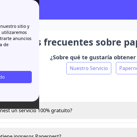
nuestro sitio y
n utilizaremos
strarte anuncios
ntas más frecuentes sobre pa
ca de
¿Sobre qué te gustaría obtene
Nuestro Servicio
Papern
odo
ro servicio
rnest un servicio 100% gratuito?
tiene ingresos Papernest?