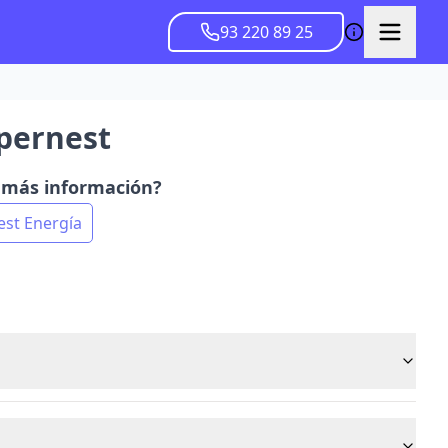
93 220 89 25
pernest
r más información?
est Energía