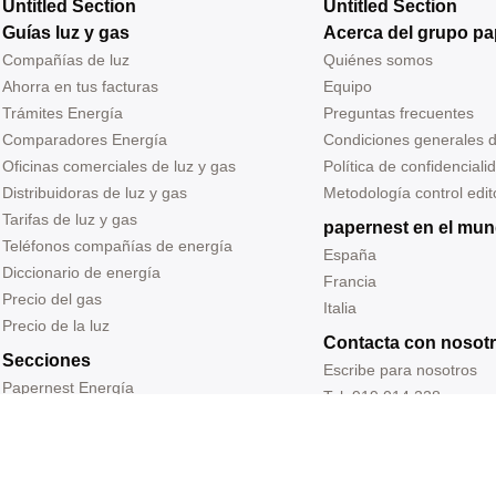
Untitled Section
Untitled Section
Guías luz y gas
Acerca del grupo pa
Compañías de luz
Quiénes somos
Ahorra en tus facturas
Equipo
Trámites Energía
Preguntas frecuentes
Comparadores Energía
Condiciones generales 
Oficinas comerciales de luz y gas
Política de confidenciali
Distribuidoras de luz y gas
Metodología control edito
Tarifas de luz y gas
papernest en el mu
Teléfonos compañías de energía
España
Diccionario de energía
Francia
Precio del gas
Italia
Precio de la luz
Contacta con nosot
Secciones
Escribe para nosotros
Papernest Energía
Tel: 919 014 228
Blog de papernest
Correo: redaccion@pap
Entrevistas
Sede: Carrer Ramon Tur
Prensa
Barcelona, España