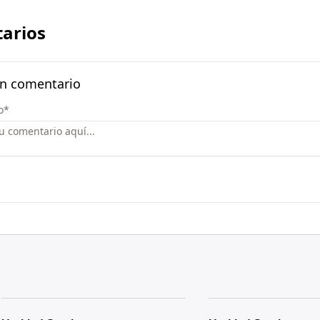
arios
un comentario
o
*