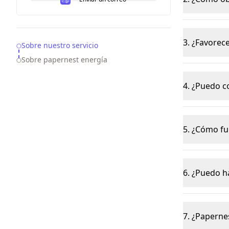
3. ¿Favorec
Table of Contents
Sobre nuestro servicio
Sobre papernest energía
4. ¿Puedo c
5. ¿Cómo fu
6. ¿Puedo h
7. ¿Paperne