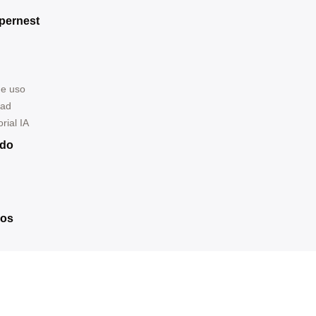
pernest
de uso
dad
rial IA
ndo
ros
ernest.com
ró 200,