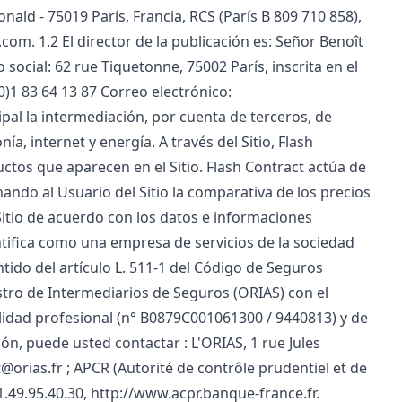
ald - 75019 París, Francia, RCS (París B 809 710 858),
om. 1.2 El director de la publicación es: Señor Benoît
 social: 62 rue Tiquetonne, 75002 París, inscrita en el
0)1 83 64 13 87 Correo electrónico:
pal la intermediación, por cuenta de terceros, de
a, internet y energía. A través del Sitio, Flash
ctos que aparecen en el Sitio. Flash Contract actúa de
ndo al Usuario del Sitio la comparativa de los precios
 Sitio de acuerdo con los datos e informaciones
entifica como una empresa de servicios de la sociedad
tido del artículo L. 511-1 del Código de Seguros
istro de Intermediarios de Seguros (ORIAS) con el
idad profesional (n° B0879C001061300 / 9440813) y de
n, puede usted contactar : L'ORIAS, 1 rue Jules
act@orias.fr ; APCR (Autorité de contrôle prudentiel et de
3 1.49.95.40.30, http://www.acpr.banque-france.fr.