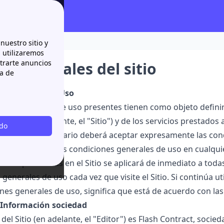
nuestro sitio y
n utilizaremos
strarte anuncios
nes legales del sitio
ca de
s Generales de Uso
ones generales de uso presentes tienen como objeto definir
t.es (en adelante, el "Sitio") y de los servicios prestados a 
odo
en el Sitio el Usuario deberá aceptar expresamente las co
de modificar estas condiciones generales de uso en cualqu
 uso publicadas en el Sitio se aplicará de inmediato a todas
generales de uso cada vez que visite el Sitio. Si continúa u
ones generales de uso, significa que está de acuerdo con la
- Información sociedad
r del Sitio (en adelante, el "Editor") es Flash Contract, soc