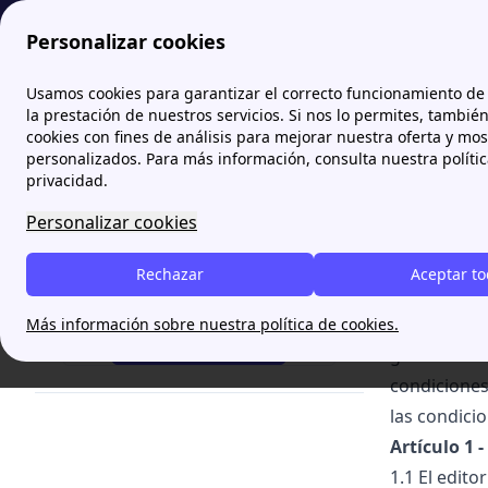
Personalizar cookies
Papernest.es
Menciones legales del sitio
Usamos cookies para garantizar el correcto funcionamiento de 
la prestación de nuestros servicios. Si nos lo permites, tambié
cookies con fines de análisis para mejorar nuestra oferta y mo
Mencio
personalizados. Para más información, consulta nuestra políti
privacidad.
Condicione
Personalizar cookies
Las condici
www.papernes
Rechazar
Aceptar t
propuestos 
¿Necesitas ayuda?
el derecho 
Más información sobre nuestra política de cookies.
¡Te Llamamos!
generales de
condiciones 
las condici
Artículo 1 
1.1 El edito