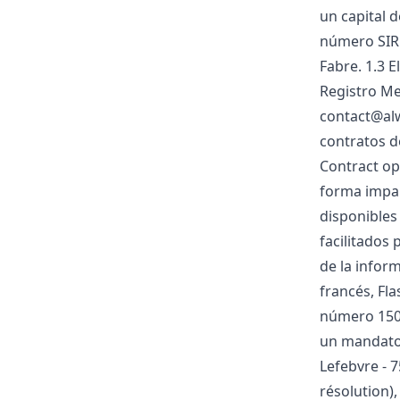
un capital d
número SIRE
Fabre. 1.3 E
Registro Me
contact@alw
contratos de
Contract op
forma impar
disponibles
facilitados
de la infor
francés, Fl
número 1500
un mandato 
Lefebvre - 7
résolution),