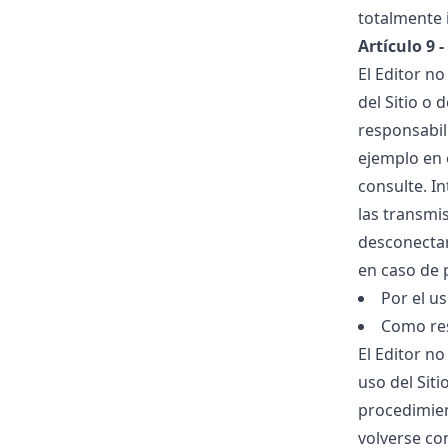
totalmente 
Artículo 9 
El Editor n
del Sitio o 
responsabil
ejemplo en e
consulte. I
las transmi
desconectar
en caso de 
Por el us
Como res
El Editor n
uso del Siti
procedimient
volverse co