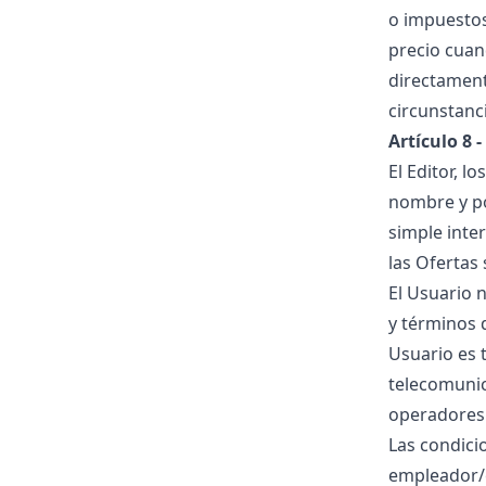
o impuestos
precio cuan
directament
circunstanci
Artículo 8 
El Editor, l
nombre y por
simple inte
las Ofertas 
El Usuario 
y términos d
Usuario es 
telecomunic
operadores 
Las condici
empleador/e