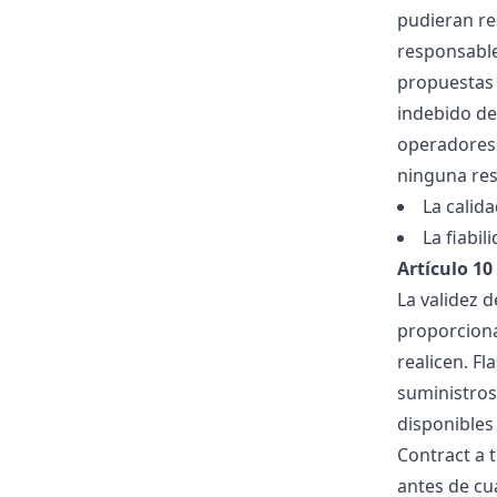
pudieran re
responsable
propuestas 
indebido de
operadores d
ninguna res
La calida
La fiabil
Artículo 10
La validez 
proporciona
realicen. F
suministros
disponibles
Contract a 
antes de cua