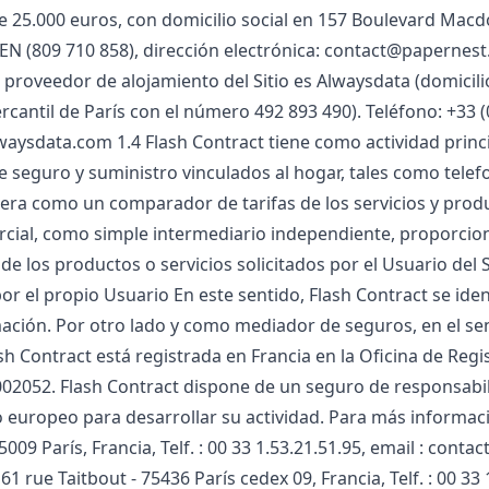
e 25.000 euros, con domicilio social en 157 Boulevard Macdon
N (809 710 858), dirección electrónica: contact@papernest.c
l proveedor de alojamiento del Sitio es Alwaysdata (domicilio
rcantil de París con el número 492 893 490). Teléfono: +33 (
aysdata.com 1.4 Flash Contract tiene como actividad princi
 seguro y suministro vinculados al hogar, tales como telefoní
era como un comparador de tarifas de los servicios y produ
cial, como simple intermediario independiente, proporciona
 de los productos o servicios solicitados por el Usuario del
 por el propio Usuario En este sentido, Flash Contract se id
mación. Por otro lado y como mediador de seguros, en el sen
ash Contract está registrada en Francia en la Oficina de Reg
2052. Flash Contract dispone de un seguro de responsabil
europeo para desarrollar su actividad. Para más informació
5009 París, Francia, Telf. : 00 33 1.53.21.51.95, email : cont
 61 rue Taitbout - 75436 París cedex 09, Francia, Telf. : 00 3