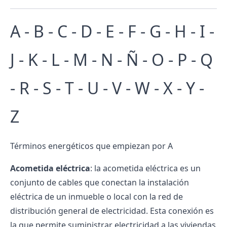
A
-
B
-
C
-
D
-
E
- F - G -
H
-
I
-
J - K -
L
- M -
N
- Ñ - O -
P
- Q
- R - S -
T
- U - V - W - X - Y -
Z
Términos energéticos que empiezan por A
Acometida eléctrica
: la acometida eléctrica es un
conjunto de cables que conectan la instalación
eléctrica de un inmueble o local con la red de
distribución general de electricidad. Esta conexión es
la que permite suministrar electricidad a las viviendas