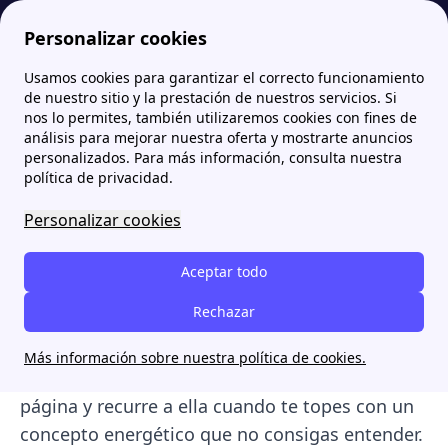
Personalizar cookies
Usamos cookies para garantizar el correcto funcionamiento
Papernest.es
Diccionario de energía de Papernest: todos los términos para entender el mercado energético
de nuestro sitio y la prestación de nuestros servicios. Si
nos lo permites, también utilizaremos cookies con fines de
Diccionario de energía de
análisis para mejorar nuestra oferta y mostrarte anuncios
personalizados. Para más información, consulta nuestra
Papernest: todos los
política de privacidad.
términos para entender el
Personalizar cookies
mercado energético
Aceptar todo
En este diccionario podrás encontrar
todos los
Rechazar
términos relacionados con el mercado
energético
, sus definiciones y sus respectivas
Más información sobre nuestra política de cookies.
páginas explicativas enlazadas. Guarda esta
página y recurre a ella cuando te topes con un
concepto energético que no consigas entender.