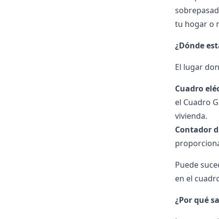
sobrepasado
tu hogar o 
¿Dónde está
El lugar do
Cuadro elé
el Cuadro G
vivienda.
Contador d
proporciona
Puede suced
en el cuadro
¿Por qué sa