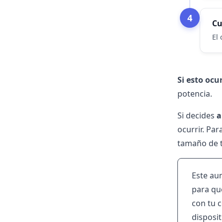
4
Cu
El
Si esto oc
potencia.
Si decides
a
ocurrir. Par
tamaño de t
Este aum
para que
con tu c
disposit