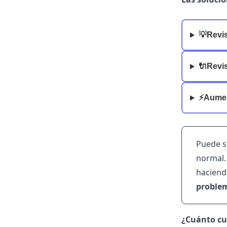
💡Revi
🔌Revis
⚡️Aumen
Puede s
normal.
haciend
problem
¿Cuánto cue