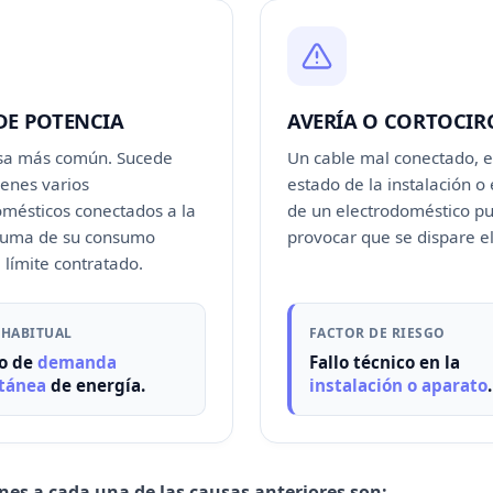
DE POTENCIA
AVERÍA O CORTOCIR
usa más común. Sucede
Un cable mal conectado, e
ienes varios
estado de la instalación o e
omésticos conectados a la
de un electrodoméstico p
 suma de su consumo
provocar que se dispare el
 límite contratado.
 HABITUAL
FACTOR DE RIESGO
o de
demanda
Fallo técnico en la
tánea
de energía.
instalación o aparato
.
nes a cada una de las causas anteriores son: