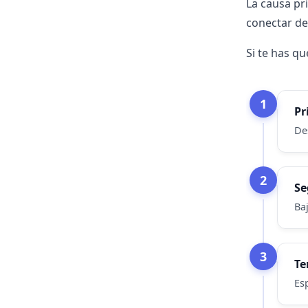
La causa pri
conectar de
Si te has q
1
Pr
De
2
Se
Baj
3
Te
Es