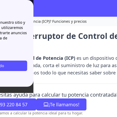
 de Control de Potencia (ICP)? Funciones y precios
nuestro sitio y
n utilizaremos
strarte anuncios
es el Interruptor de Control d
ca de
ios
ptor de Control de Potencia (ICP)
es un dispositivo 
máxima contratada, corta el suministro de luz para a
odo
ón, te explicamos todo lo que necesitas saber sobre 
sitas ayuda para calcular tu potencia contratada
93 220 84 57
¡Te llamamos!
amos a calcular la potencia ideal para tu hogar.