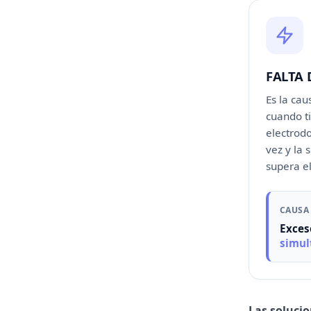
FALTA 
Es la ca
cuando t
electrod
vez y la
supera el
CAUSA
Exces
simul
Las solucio