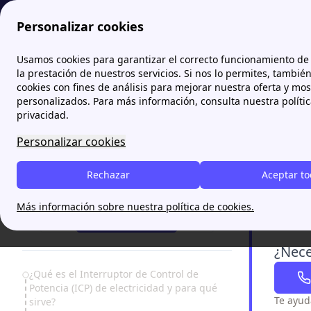
Personalizar cookies
Papernest.es
Diccionario de energía
¿Qué es el Interruptor
Usamos cookies para garantizar el correcto funcionamiento de 
la prestación de nuestros servicios. Si nos lo permites, tambié
cookies con fines de análisis para mejorar nuestra oferta y mo
¿Qué 
personalizados. Para más información, consulta nuestra políti
y prec
privacidad.
Personalizar cookies
El
Interru
eléctrica 
Rechazar
Aceptar t
¿Necesitas ayuda?
continuaci
Más información sobre nuestra política de cookies.
93 220 84 57
¿Nece
Table of Contents
¿Qué es el Interruptor de Control de
Potencia (ICP) de electricidad y para qué
Te ayud
sirve?