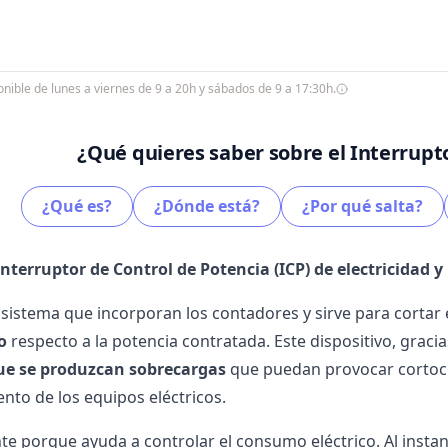
ible de lunes a viernes de 9 a 20h y sábados de 9 a 17:30h.
¿Qué quieres saber sobre el Interrupt
¿Qué es?
¿Dónde está?
¿Por qué salta?
Interruptor de Control de Potencia (ICP) de electricidad y
n sistema que incorporan los contadores y sirve para cortar
mo
respecto a la potencia contratada. Este dispositivo, gracias
ue se produzcan sobrecargas
que puedan provocar cortocir
nto de los equipos eléctricos.
te porque ayuda a controlar el consumo eléctrico. Al inst