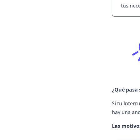
tus nec
¿Qué pasa s
Si tu Inter
hay una anom
Las motivos