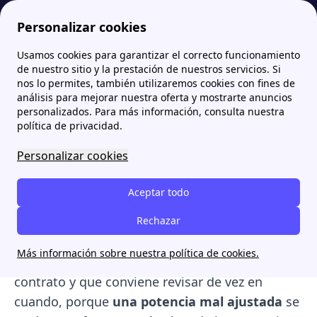
Personalizar cookies
Usamos cookies para garantizar el correcto funcionamiento
Papernest.es
Trámites Luz y Gas
Potencia contratada: ¿Qué potencia contratar según el consumo del hogar?
de nuestro sitio y la prestación de nuestros servicios. Si
nos lo permites, también utilizaremos cookies con fines de
Potencia contratada: ¿Qué
análisis para mejorar nuestra oferta y mostrarte anuncios
personalizados. Para más información, consulta nuestra
potencia contratar según
política de privacidad.
el consumo del hogar?
Personalizar cookies
Cada factura de la luz combina dos conceptos:
Aceptar todo
lo que consumes (los kWh) y lo que tienes
contratado para poder consumir (la potencia).
Rechazar
El primero depende de tus hábitos; el segundo
Más información sobre nuestra política de cookies.
es una decisión que tomaste al firmar el
contrato y que conviene revisar de vez en
cuando, porque
una potencia mal ajustada
se