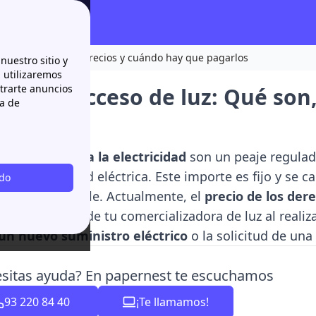
 de luz: Qué son, precios y cuándo hay que pagarlos
nuestro sitio y
n utilizaremos
strarte anuncios
hos de acceso de luz: Qué son
ca de
los
os de acceso a la electricidad
son un peaje regulad
y utilizar la red eléctrica. Este importe es fijo y se 
odo
a
en el inmueble. Actualmente, el
precio de los der
actura a través de tu comercializadora de luz al reali
 un nuevo suministro eléctrico
o la solicitud de una
sitas ayuda? En papernest te escuchamos
93 220 84 40
¡Te llamamos!