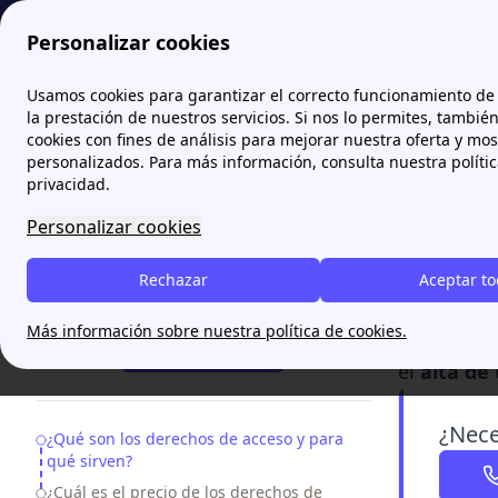
Personalizar cookies
Papernest.es
Información energía
Derechos de acceso
Usamos cookies para garantizar el correcto funcionamiento de 
More
la prestación de nuestros servicios. Si nos lo permites, tambié
cookies con fines de análisis para mejorar nuestra oferta y mo
Derec
personalizados. Para más información, consulta nuestra políti
pagar
privacidad.
Personalizar cookies
Los
derech
conectarse 
Rechazar
Aceptar t
¿Necesitas ayuda?
contratad
Más información sobre nuestra política de cookies.
coste se f
93 220 84 40
el
alta de
¿Nece
Table of Contents
¿Qué son los derechos de acceso y para
qué sirven?
¿Cuál es el precio de los derechos de