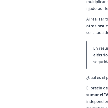
multiplicand
fijado por l
Al realizar 
otros peaje
solicitada 
En resu
eléctri
segurid
¿Cuál es el
El
precio de
sumar el I
independien