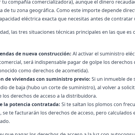
r tu compañía comercializadora), aunque el dinero recaud
ra de tu zona geográfica. Como este importe depende direc
 capacidad eléctrica exacta que necesitas antes de contratar
idad, las tres situaciones técnicas principales en las que es
iendas de nueva construcción:
Al activar el suministro el
 comercial, será indispensable pagar de golpe los derechos
conocido como derechos de acometida).
n de viviendas con suministro previo:
Si un inmueble de 
dio de baja (hubo un corte de suministro), al volver a solici
los derechos de acceso a la distribuidora.
 la potencia contratada:
Si te saltan los plomos con frecu
, se te facturarán los derechos de acceso, pero calculados 
iado.
y que pagar los derechos de acceso a la luz con autocons