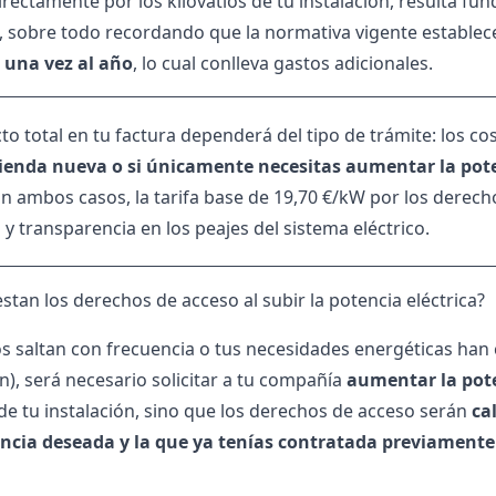
directamente por los kilovatios de tu instalación, resulta f
, sobre todo recordando que la normativa vigente estable
 una vez al año
, lo cual conlleva gastos adicionales.
to total en tu factura dependerá del tipo de trámite: los co
ienda nueva o si únicamente necesitas aumentar la pote
 En ambos casos, la tarifa base de 19,70 €/kW por los derec
y transparencia en los peajes del sistema eléctrico.
stan los derechos de acceso al subir la potencia eléctrica?
os saltan con frecuencia o tus necesidades energéticas han 
n), será necesario solicitar a tu compañía
aumentar la pot
 de tu instalación, sino que los derechos de acceso serán
ca
ncia deseada y la que ya tenías contratada previamente