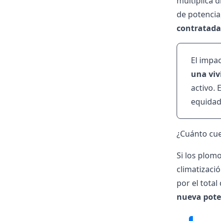
multiplica 
de potencia
contratada
El impac
una viv
activo.
equidad 
¿Cuánto cue
Si los plom
climatizació
por el total
nueva pote