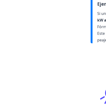
Eje
Si u
kW a
Fórm
Este
peaj