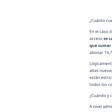
¿Cuánto cue
En el caso 
acceso
se c
que sumar 
abonar 19,7
Lógicamente
altas nueva
están estri
todos los c
¿Cuándo y c
A nivel adm