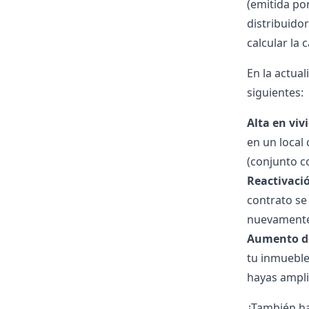
(emitida po
distribuido
calcular la
En la actual
siguientes:
Alta en viv
en un local
(conjunto 
Reactivació
contrato se 
nuevamente 
Aumento de
tu inmueble
hayas ampl
¿También ha