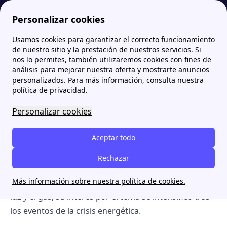
Personalizar cookies
Usamos cookies para garantizar el correcto funcionamiento
Papernest.es
El Equipo detrás del contenido de papernest
Daniele Tarantino | Responsable del contenido y Experto en Energía
de nuestro sitio y la prestación de nuestros servicios. Si
nos lo permites, también utilizaremos cookies con fines de
Daniele Tarantino |
análisis para mejorar nuestra oferta y mostrarte anuncios
personalizados. Para más información, consulta nuestra
Responsable del contenido
política de privacidad.
y Experto en Energía
Personalizar cookies
Aceptar todo
El líder del equipo de contenidos de papernest
Daniele Tarantino, nacido en 1999, ha desarrollado
Rechazar
una sólida trayectoria en el mundo de la
energía
y el
Más información sobre nuestra política de cookies.
marketing digital
. Especializado en el sector de la
luz y el gas, su interés por el tema se intensificó tras
los eventos de la crisis energética.