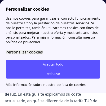
Personalizar cookies
Usamos cookies para garantizar el correcto funcionamiento
Papernest.es
Tarifas de luz
Tarifa PVPC 2026: Precio de la luz hoy por horas y cómo contratarla
More
de nuestro sitio y la prestación de nuestros servicios. Si
nos lo permites, también utilizaremos cookies con fines de
Tarifa PVPC 2026: Precio de
análisis para mejorar nuestra oferta y mostrarte anuncios
personalizados. Para más información, consulta nuestra
la luz hoy por horas y
política de privacidad.
cómo contratarla
Personalizar cookies
La
tarifa PVPC
(Precio Voluntario para el Pequeño
Aceptar todo
Consumidor) es la modalidad del mercado regulado
Rechazar
de electricidad en España. Con un precio de la luz que
cambia cada hora según el pool eléctrico, es el único
Más información sobre nuestra política de cookies.
requisito indispensable para solicitar el
Bono Social
de luz
. En esta guía te explicamos su coste
actualizado, en qué se diferencia de la tarifa TUR de