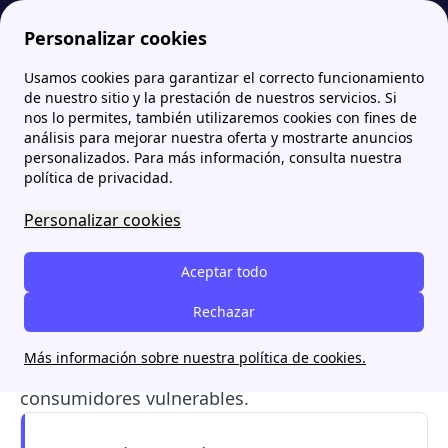
Personalizar cookies
Usamos cookies para garantizar el correcto funcionamiento
Papernest.es
Repsol
Todo sobre Régsiti Repsol: Tarifas, Contacto y Opiniones
More
de nuestro sitio y la prestación de nuestros servicios. Si
nos lo permites, también utilizaremos cookies con fines de
Todo sobre Régsiti Repsol:
análisis para mejorar nuestra oferta y mostrarte anuncios
personalizados. Para más información, consulta nuestra
Tarifas, Contacto y
política de privacidad.
Opiniones
Personalizar cookies
Conoce Régsiti
, la
comercializadora de
Aceptar todo
referencia de Repsol
en el mercado regulado.
Descubre qué
tarifas
Rechazar
ofrece, cómo
pagar sus
facturas
, el acceso al
área de clientes
y cómo
Más información sobre nuestra política de cookies.
solicitar el Bono Social Eléctrico
para
consumidores vulnerables.