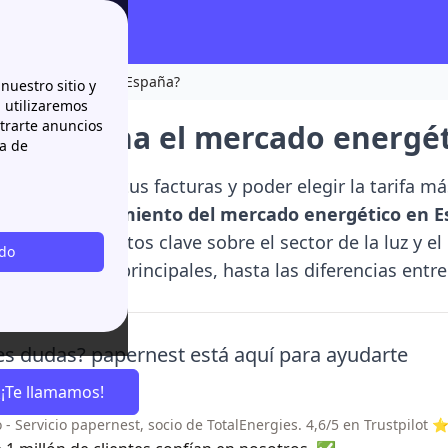
ado energético en España?
nuestro sitio y
n utilizaremos
strarte anuncios
 funciona el mercado energét
ca de
 el control de tus facturas y poder elegir la tarifa 
r el
funcionamiento del mercado energético en 
todos los aspectos clave sobre el sector de la luz y el
odo
n sus actores principales, hasta las diferencias entre
és.
es dudas? papernest está aquí para ayudarte
¡Te llamamos!
 - Servicio papernest, socio de TotalEnergies. 4,6/5 en Trustp