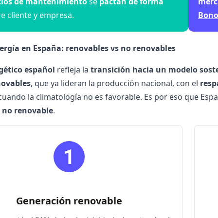
cios de mantenimiento
se
pactan de forma
merc
e cliente y empresa.
Bono
nergía en España: renovables vs no renovables
gético español
refleja la
transición hacia un modelo sost
novables
, que ya lideran la producción nacional, con el
resp
cuando la climatología no es favorable. Es por eso que Es
 no renovable
.
Generación renovable