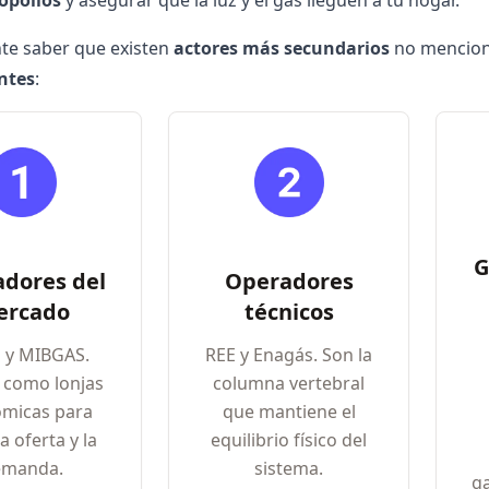
opolios
y asegurar que la luz y el gas lleguen a tu hogar.
te saber que existen
actores más secundarios
no menciona
ntes
:
G
dores del
Operadores
ercado
técnicos
 y MIBGAS.
REE y Enagás. Son la
 como lonjas
columna vertebral
micas para
que mantiene el
a oferta y la
equilibrio físico del
emanda.
sistema.
ga