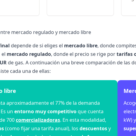
entre mercado regulado y mercado libre
final
depende de si eliges el
mercado libre
, donde compites
o el
mercado regulado
, donde el precio se rige por
tarifas 
TUR
de gas. A continuación una breve comparación de las
iste cada una de ellas:
 libre
Merc
ta aproximadamente el 77% de la demanda
Acog
. Es un
entorno muy competitivo
que cuenta
elect
de 700
comercializadoras
. En esta modalidad,
kW) y
os
(como fijar una tarifa anual), los
descuentos
y
supe