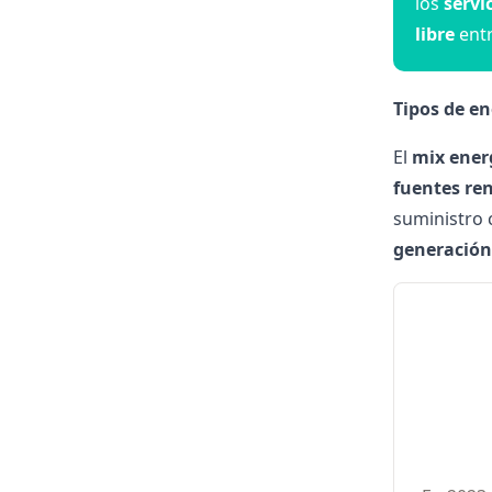
los
servi
libre
entr
Tipos de e
El
mix ener
fuentes re
suministro 
generación