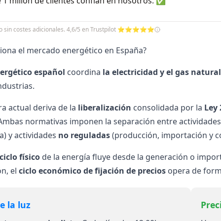
 1 millón de clientes confían en nosotros. ✅
cio sin costes adicionales. 4,6/5 en Trustpilot ⭐⭐⭐⭐⭐
iona el mercado energético en España?
nergético español
coordina
la electricidad y el
gas natural
ndustrias.
ra actual deriva de la
liberalización
consolidada por la
Ley 
 Ambas normativas imponen la separación entre actividade
) y actividades
no reguladas
(producción, importación y c
ciclo físico
de la energía fluye desde la generación o impor
ón, el
ciclo económico de fijación de precios
opera de forma
e la luz
Prec