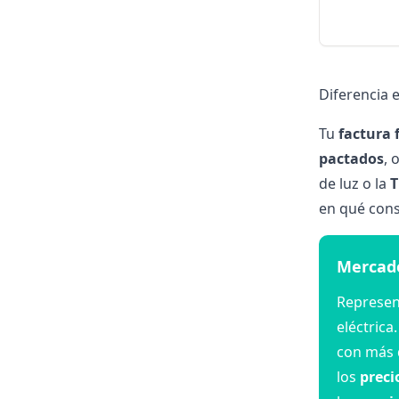
Diferencia 
Tu
factura 
pactados
, 
de luz o la
en qué cons
Mercado
Represen
eléctrica
con más 
los
preci