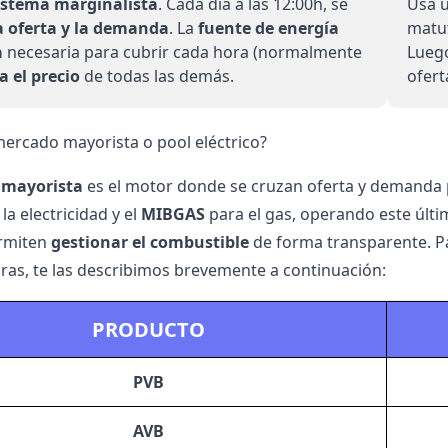
istema marginalista
. Cada día a las 12:00h, se
Usa 
a oferta y la demanda
. La
fuente de energía
matut
a
necesaria para cubrir cada hora (normalmente
Lueg
ja el precio
de todas las demás.
ofert
mercado mayorista o pool eléctrico?
 mayorista
es el motor donde se cruzan oferta y demanda p
la electricidad y el
MIBGAS
para el gas, operando este últi
rmiten
gestionar el combustible
de forma transparente. Pa
as, te las describimos brevemente a continuación:
PRODUCTO
PVB
AVB