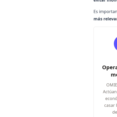
evitar mon
Es importan
más releva
Opera
m
OMIE
Actúan
econó
casar l
d