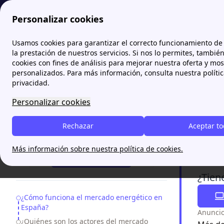
Personalizar cookies
Papernest.es
Información General
¿Cómo funciona el merc
Usamos cookies para garantizar el correcto funcionamiento de 
la prestación de nuestros servicios. Si nos lo permites, tambié
cookies con fines de análisis para mejorar nuestra oferta y mo
¿Cómo
personalizados. Para más información, consulta nuestra políti
privacidad.
Para tomar
Personalizar cookies
comprende
detallada 
Rechazar
Aceptar t
quiénes so
¿Necesitas ayuda?
de tu inter
Más información sobre nuestra política de cookies.
¡Te Llamamos!
¿Tien
Table of Contents
¿Cómo funciona el mercado energético en
España?
Anuncio
¿Quiénes son los actores del mercado