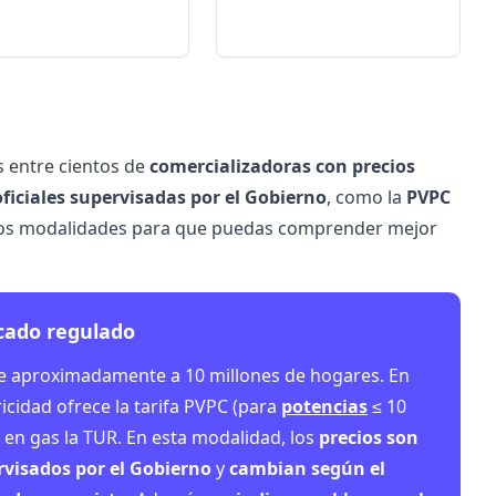
 entre cientos de
comercializadoras con precios
oficiales supervisadas por el Gobierno
, como la
PVPC
 dos modalidades para que puedas comprender mejor
ado regulado
e aproximadamente a 10 millones de hogares. En
ricidad ofrece la tarifa PVPC (para
potencias
≤ 10
 en gas la TUR. En esta modalidad, los
precios son
rvisados por el Gobierno
y
cambian según el