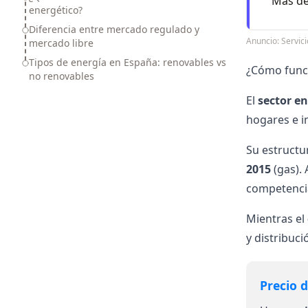
Más de
energético?
Diferencia entre mercado regulado y
Anuncio: Servi
mercado libre
Tipos de energía en España: renovables vs
¿Cómo func
no renovables
El
sector e
hogares e i
Su estructu
2015
(gas).
competencia
Mientras el
y distribuci
Precio d