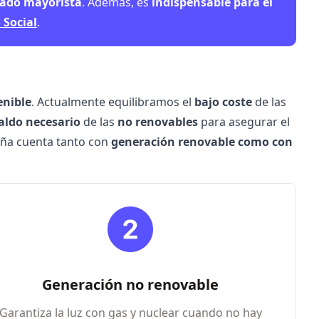
ado mayorista
. Además, es
indispensable para el
 Social
.
enible
. Actualmente equilibramos el
bajo coste
de las
aldo necesario
de las
no renovables
para asegurar el
paña cuenta tanto con
generación renovable como con
Generación no renovable
Garantiza la luz con gas y nuclear cuando no hay