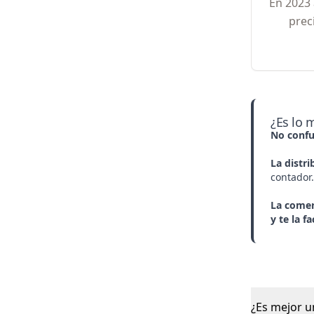
En 2023 
prec
¿Es lo 
No confu
La
distri
contador.
La
comer
y te la f
¿Es mejor u