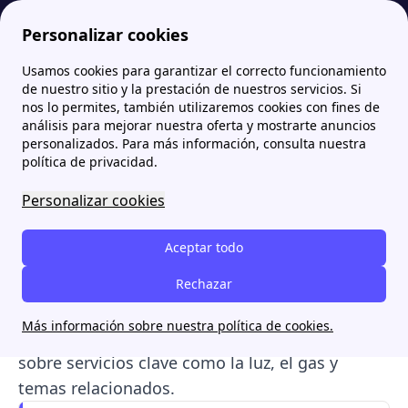
Personalizar cookies
Usamos cookies para garantizar el correcto funcionamiento
Papernest.es
Información general sobre los servicios de energía: luz y gas
de nuestro sitio y la prestación de nuestros servicios. Si
nos lo permites, también utilizaremos cookies con fines de
Información general sobre
análisis para mejorar nuestra oferta y mostrarte anuncios
personalizados. Para más información, consulta nuestra
los servicios de energía:
política de privacidad.
luz y gas
Personalizar cookies
En esta página vas a encontrar toda la
Aceptar todo
información que necesitas saber para gestionar
mejor tu consumo energético y asegurar tus
Rechazar
derechos como consumidor. Te
Más información sobre nuestra política de cookies.
proporcionamos información detallada y clara
sobre servicios clave como la luz, el gas y
temas relacionados.