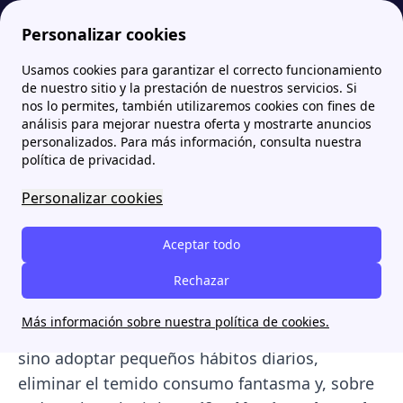
Personalizar cookies
Usamos cookies para garantizar el correcto funcionamiento
Papernest.es
Información sobre servicios de Luz y Gas
Cómo reducir el consumo energético en casa: consejos y tarifa ideal
de nuestro sitio y la prestación de nuestros servicios. Si
nos lo permites, también utilizaremos cookies con fines de
Cómo reducir el consumo
análisis para mejorar nuestra oferta y mostrarte anuncios
personalizados. Para más información, consulta nuestra
energético en casa:
política de privacidad.
consejos y tarifa ideal
Personalizar cookies
Descubre cómo
reducir el consumo de
Aceptar todo
energía en tu hogar
de forma sencilla para
empezar a pagar menos en tu próxima factura
Rechazar
de la luz. Lograr una buena
eficiencia
Más información sobre nuestra política de cookies.
energética
no requiere grandes inversiones,
sino adoptar pequeños hábitos diarios,
eliminar el temido consumo fantasma y, sobre