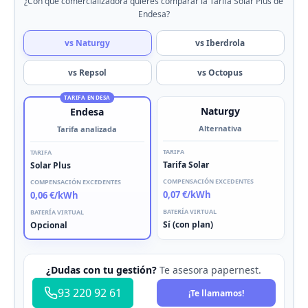
¿Con qué comercializadora quieres comparar la Tarifa Solar Plus de
Endesa?
vs Naturgy
vs Iberdrola
vs Repsol
vs Octopus
TARIFA ENDESA
Naturgy
Endesa
Alternativa
Tarifa analizada
TARIFA
TARIFA
Tarifa Solar
Solar Plus
COMPENSACIÓN EXCEDENTES
COMPENSACIÓN EXCEDENTES
0,07 €/kWh
0,06 €/kWh
BATERÍA VIRTUAL
BATERÍA VIRTUAL
Sí (con plan)
Opcional
¿Dudas con tu gestión?
Te asesora papernest.
93 220 92 61
¡Te llamamos!