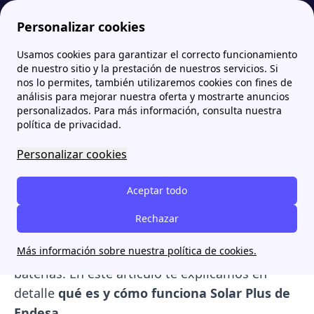
Personalizar cookies
Usamos cookies para garantizar el correcto funcionamiento
Papernest.es
Endesa Solar
Tarifa Solar Plus Endesa: ¿Qué es y cómo funciona?
More
de nuestro sitio y la prestación de nuestros servicios. Si
nos lo permites, también utilizaremos cookies con fines de
Tarifa Solar Plus Endesa:
análisis para mejorar nuestra oferta y mostrarte anuncios
personalizados. Para más información, consulta nuestra
¿Qué es y cómo funciona?
política de privacidad.
Personalizar cookies
Si cuentas con una instalación fotovoltaica en
tu vivienda, la
Tarifa Solar Plus de Endesa
te
Aceptar todo
permite compensar los
excedentes de energía
que no consumes
, lo que se traduce en un
Rechazar
descuento en tu factura
. Es una opción
Más información sobre nuestra política de cookies.
flexible, sin permanencia y compatible con
baterías. En este artículo te explicamos en
detalle
qué es y cómo funciona Solar Plus de
Endesa
.