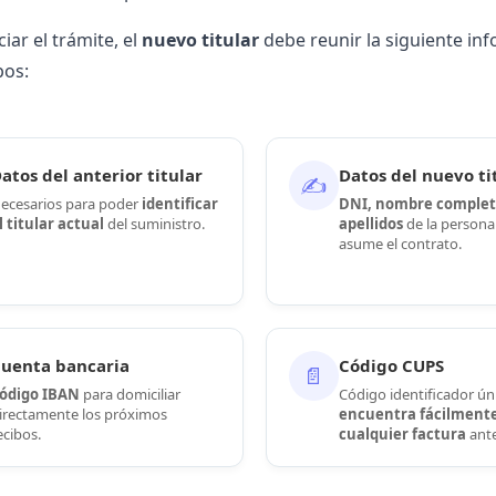
ciar el trámite, el
nuevo titular
debe reunir la siguiente inf
pos:
atos del anterior titular
Datos del nuevo ti
✍️
ecesarios para poder
identificar
DNI, nombre complet
l titular actual
del suministro.
apellidos
de la persona
asume el contrato.
uenta bancaria
Código CUPS
📄
ódigo IBAN
para domiciliar
Código identificador ú
irectamente los próximos
encuentra fácilment
ecibos.
cualquier factura
ante