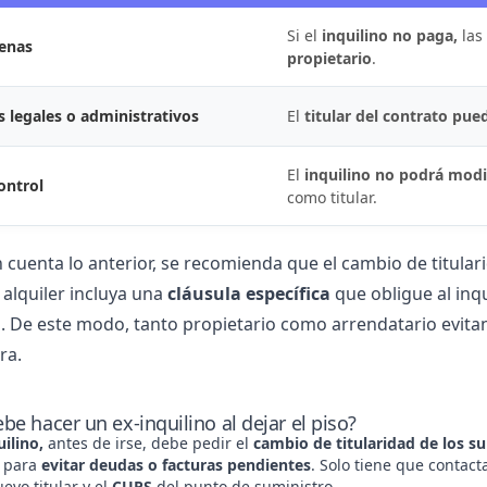
Si el
inquilino no paga,
las
enas
propietario
.
 legales o administrativos
El
titular del contrato pue
El
inquilino no podrá modif
ontrol
como titular.
 cuenta lo anterior, se recomienda que el cambio de titular
 alquiler incluya una
cláusula específica
que obligue al inqu
 De este modo, tanto propietario como arrendatario evitan
ra.
be hacer un ex-inquilino al dejar el piso?
uilino,
antes de irse, debe pedir el
cambio de titularidad de los su
para
evitar
deudas o facturas pendientes
. Solo tiene que contact
uevo titular y el
CUPS
del punto de suministro.