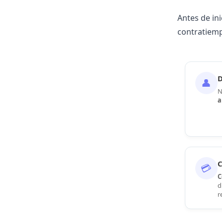
Antes de ini
contratiem
D
👤
N
a
C
💳
C
d
r