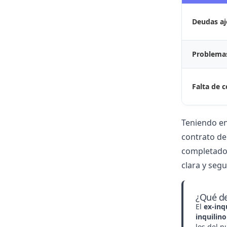
Deudas aj
Problemas
Falta de c
Teniendo en
contrato de
completado.
clara y segu
¿Qué de
El
ex-inq
inquilino
los del n