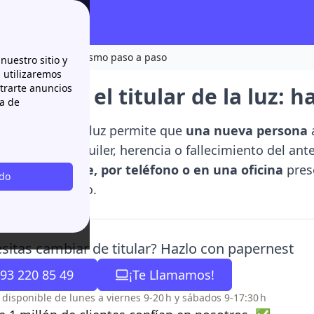
e la luz: hazlo tú mismo paso a paso
nuestro sitio y
n utilizaremos
strarte anuncios
cambiar el titular de la luz: 
ca de
de titular de la luz permite que
una nueva persona
mpraventa, alquiler, herencia o fallecimiento del ant
 de forma
online, por teléfono o en una oficina
pres
odo
rlo paso a paso.
sitas cambiar de titular? Hazlo con papernest
93 220 85 49
¡Te Llamamos!
o disponible de lunes a viernes 9-20 h y sábados 9-17:30 h