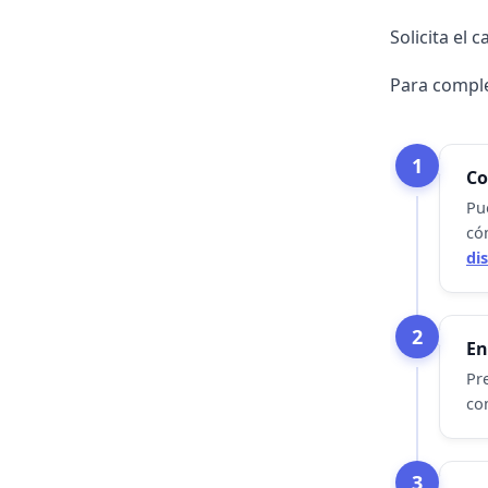
Solicita el 
Para complet
1
Co
Pu
có
di
2
En
Pre
co
3