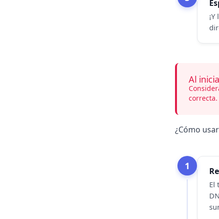
Es
¡Y
di
Al inici
Consider
correcta.
¿Cómo usar 
1
Re
El 
DN
su