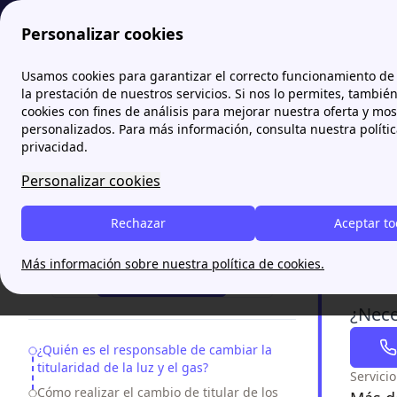
Personalizar cookies
Papernest.es
Trámites Luz y Gas
Cómo cambiar el titular d
Usamos cookies para garantizar el correcto funcionamiento de 
la prestación de nuestros servicios. Si nos lo permites, tambié
cookies con fines de análisis para mejorar nuestra oferta y mo
Cómo 
personalizados. Para más información, consulta nuestra políti
privacidad.
El cambio 
Personalizar cookies
sea por co
realizarse
Rechazar
Aceptar t
como hace
¿Necesitas ayuda?
Más información sobre nuestra política de cookies.
93 220 85 49
¿Nece
Table of Contents
¿Quién es el responsable de cambiar la
titularidad de la luz y el gas?
Servici
Cómo realizar el cambio de titular de los