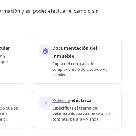
ormación y así poder efectuar el cambio sin
tular
Documentación del
🏠
inmueble
o y
 que
Copia del contrato
de
compraventa o del acuerdo de
alquiler.
Potencia
eléctrica
⚡
nico que
se
Especificar el tramo de
e en
potencia deseada
que se quiere
rior.
contratar para la vivienda.