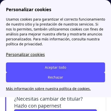
Personalizar cookies
Usamos cookies para garantizar el correcto funcionamiento
Papernest.es
EDP
¿Cómo cambiar el titular de un contrato EDP? Teléfono y online
More
de nuestro sitio y la prestación de nuestros servicios. Si
nos lo permites, también utilizaremos cookies con fines de
¿Cómo cambiar el titular
análisis para mejorar nuestra oferta y mostrarte anuncios
personalizados. Para más información, consulta nuestra
de un contrato EDP?
política de privacidad.
Teléfono y online
Personalizar cookies
Si quieres cambiar la titularidad de tu contrato
Aceptar todo
de EDP, podrás hacerlo llamando al número de
teléfono 900.922.212, presencialmente o de
Rechazar
forma online.
Más información sobre nuestra política de cookies.
¿Necesitas cambiar de titular?
Hazlo con papernest