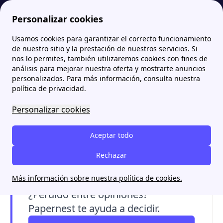
Personalizar cookies
Usamos cookies para garantizar el correcto funcionamiento
Papernest.es
Comercializadoras
Imagina Energía: Todas las opiniones sobre su servicio
de nuestro sitio y la prestación de nuestros servicios. Si
nos lo permites, también utilizaremos cookies con fines de
Imagina Energía: Todas las
análisis para mejorar nuestra oferta y mostrarte anuncios
personalizados. Para más información, consulta nuestra
opiniones sobre su servicio
política de privacidad.
Personalizar cookies
Imagina Energía
es una comercializadora de
luz 100% renovable con una buena nota entre
Aceptar todo
sus clientes y precios competitivos. Conoce sus
opiniones, tarifas y por qué se considera una
Rechazar
compañía 100% solar.
Más información sobre nuestra política de cookies.
¿Perdido entre opiniones?
Papernest te ayuda a decidir.