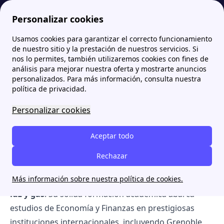
Personalizar cookies
Usamos cookies para garantizar el correcto funcionamiento
Papernest.es
El Equipo detrás del contenido de papernest
Cyrille Torres | Experto en comercializadoras de luz y gas
de nuestro sitio y la prestación de nuestros servicios. Si
nos lo permites, también utilizaremos cookies con fines de
Cyrille Torres | Experto en
análisis para mejorar nuestra oferta y mostrarte anuncios
personalizados. Para más información, consulta nuestra
comercializadoras de luz y
política de privacidad.
gas
Personalizar cookies
Aceptar todo
Un experto internacional en energía y finanzas
Cyrille Torres
, nacido en 1995, es un profesional
Rechazar
destacado en el sector energético, especializado en la
Más información sobre nuestra política de cookies.
gestión y asesoramiento de
comercializadoras de
luz y gas
. Su sólida formación académica abarca
estudios de Economía y Finanzas en prestigiosas
instituciones internacionales, incluyendo Grenoble