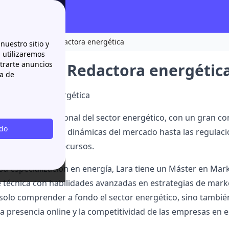
Lara Pascual | Redactora energética
nuestro sitio y
n utilizaremos
strarte anuncios
Pascual | Redactora energétic
ca de
l, Redactora energética
al
es una profesional del sector energético, con un gran cono
odo
 abarca desde las dinámicas del mercado hasta las regulacio
rta sobre estos recursos.
u especialización en energía, Lara tiene un Máster en Mar
e técnica con habilidades avanzadas en estrategias de mark
solo comprender a fondo el sector energético, sino también
a presencia online y la competitividad de las empresas en e