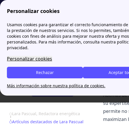
Personalizar cookies
Papernest.es
El Equipo detrás del contenido de papernest
Usamos cookies para garantizar el correcto funcionamiento de 
la prestación de nuestros servicios. Si nos lo permites, tambié
cookies con fines de análisis para mejorar nuestra oferta y mo
Lara 
personalizados. Para más información, consulta nuestra políti
privacidad.
Lara Pascua
Personalizar cookies
Lara Pascu
Rechazar
Aceptar t
experiencia
¿Necesitas ayuda?
visión expe
Más información sobre nuestra política de cookies.
93 220 83 69
Además de s
su expertis
permite no 
Table of Contents
Lara Pascual, Redactora energética
maximizan l
Artículos destacados de Lara Pascual