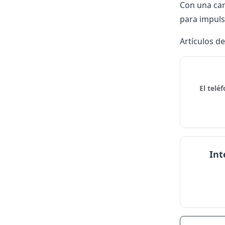
Con una car
para impulsa
Artículos d
El telé
Int