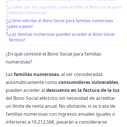
Table of Contents
¿Cuáles son los requisitos para acceder al Bono Social para
familias numerosas?
¿Cómo solicitar el Bono Social para familias numerosas
paso a paso?
¿Las familias numerosas pueden acceder al Bono Social
Térmico?
​​¿En qué consiste el Bono Social para familias
numerosas?
Las
familias numerosas
, al ser consideradas
automáticamente como
consumidores vulnerables
,
pueden acceder al
descuento en la factura de la luz
del
Bono Social eléctrico
sin necesidad de acreditar
un límite de renta anual. No obstante, si se trata de
familias numerosas con ingresos anuales iguales o
inferiores a 16.212,56€, pasarán a considerarse