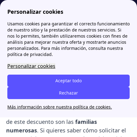
Personalizar cookies
Usamos cookies para garantizar el correcto funcionamiento
Papernest.es
Bono Social
¿Qué es el Bono Social y cómo pueden acceder las familias numerosas?
More
de nuestro sitio y la prestación de nuestros servicios. Si
nos lo permites, también utilizaremos cookies con fines de
¿Qué es el Bono Social y
análisis para mejorar nuestra oferta y mostrarte anuncios
personalizados. Para más información, consulta nuestra
cómo pueden acceder las
política de privacidad.
familias numerosas?
Personalizar cookies
El
Bono Social de luz
es una
ayuda regulada
Aceptar todo
por el Gobierno
para que los consumidores
Rechazar
vulnerables puedan asumir los costes
eléctricos y térmicos del hogar. Uno de los
Más información sobre nuestra política de cookies.
colectivos principales que se puede beneficiar
de este descuento son las
familias
numerosas
. Si quieres saber cómo solicitar el