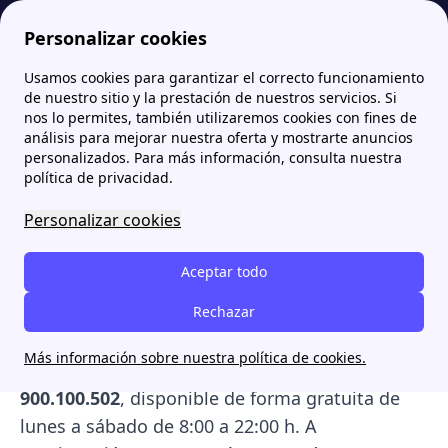
Personalizar cookies
Usamos cookies para garantizar el correcto funcionamiento
Papernest.es
Gas & Power
Listado de teléfonos gratuitos Gas & Power
More
de nuestro sitio y la prestación de nuestros servicios. Si
nos lo permites, también utilizaremos cookies con fines de
Listado de teléfonos
análisis para mejorar nuestra oferta y mostrarte anuncios
personalizados. Para más información, consulta nuestra
gratuitos Gas &amp;
política de privacidad.
Power
Personalizar cookies
Gas & Power, la
comercializadora regulada del
Aceptar todo
grupo Naturgy
, ofrece distintas vías de
contacto para resolver dudas, contratar tarifas
Rechazar
o solicitar ayudas como el Bono Social. El
Más información sobre nuestra política de cookies.
teléfono principal de atención al cliente es el
900.100.502
, disponible de forma gratuita de
lunes a sábado de 8:00 a 22:00 h. A