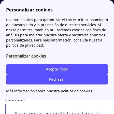
Personalizar cookies
Usamos cookies para garantizar el correcto funcionamiento
Papernest.es
Naturgy
Servigas teléfono: mantenimiento de gas
More
de nuestro sitio y la prestación de nuestros servicios. Si
nos lo permites, también utilizaremos cookies con fines de
Servigas teléfono:
análisis para mejorar nuestra oferta y mostrarte anuncios
personalizados. Para más información, consulta nuestra
mantenimiento de gas
política de privacidad.
Personalizar cookies
Naturgy ofrece el
servicio de mantenimiento
de gas Servigas
con varias modalidades:
Aceptar todo
Xpress
,
Complet
, y
Confort
. Los usuarios
pueden gestionar sus servicios a través de la
Rechazar
app de Naturgy, y tienen disponibles números
Más información sobre nuestra política de cookies.
de contacto para urgencias y modificaciones de
contrato.
Para contactar con Naturgy llama al