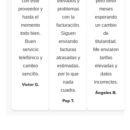
con este
elevados y
pero llevo
proveedor y
problemas
meses
hasta el
con la
esperando
momento
facturación.
un cambio
todo bien.
Siguen
de
Buen
enviando
titularidad.
servicio
facturas
Me enviaron
telefónico y
atrasadas y
tarifas
cambio
estimadas,
elevadas y
sencillo.
por lo que
datos
nada
incorrectos.
Victor G.
cuadra.
Ángeles B.
Pep T.