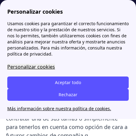
Personalizar cookies
Usamos cookies para garantizar el correcto funcionamiento
Papernest.es
Comercializadoras
Nexus Energía: Qué es, Tarifas y Opiniones
de nuestro sitio y la prestación de nuestros servicios. Si
nos lo permites, también utilizaremos cookies con fines de
Nexus Energía: Qué es,
análisis para mejorar nuestra oferta y mostrarte anuncios
personalizados. Para más información, consulta nuestra
Tarifas y Opiniones
política de privacidad.
Personalizar cookies
La compañía
Nexus Energía
ofrece tarifas de
luz y gas diseñadas para distintos tipos de
Aceptar todo
consumidores y apuesta por el suministro
procedente de fuentes renovables. A
Rechazar
continuación, te contamos todo lo que debes
Más información sobre nuestra política de cookies.
saber sobre Nexus Energia en caso de querer
contratar una de sus tarifas o simplemente
para tenerlos en cuenta como opción de cara a
futuros cambios de compañia.q