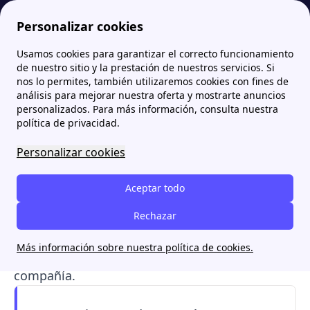
Personalizar cookies
Usamos cookies para garantizar el correcto funcionamiento
Papernest.es
Comercializadoras
Tarifas, área clientes y contacto de Esfera Luz (ahora Nexus Energía)
de nuestro sitio y la prestación de nuestros servicios. Si
nos lo permites, también utilizaremos cookies con fines de
Tarifas, área clientes y
análisis para mejorar nuestra oferta y mostrarte anuncios
personalizados. Para más información, consulta nuestra
contacto de Esfera Luz
política de privacidad.
(ahora Nexus Energía)
Personalizar cookies
Esfera Luz es una comercializadora de tarifas de
Aceptar todo
luz y gas natural que
ahora se llama Nexus
Energía
. Te explicamos
Rechazar
tarifas, área de
clientes, vías de contacto y opiniones de
Más información sobre nuestra política de cookies.
usuarios
para conocer todo sobre esta
compañía.