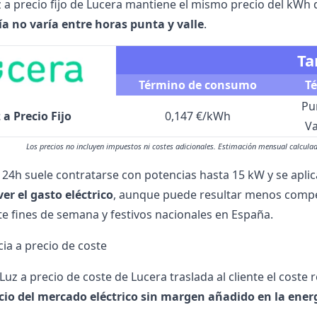
uz a precio fijo de Lucera mantiene el mismo precio del kWh 
ía no varía entre horas punta y valle
.
Ta
Término de consumo
T
Pu
 a Precio Fijo
0,147 €/kWh
Va
Los precios no incluyen impuestos ni costes adicionales. Estimación mensual calcu
ja 24h suele contratarse con potencias hasta 15 kW y se apli
ver el gasto eléctrico
, aunque puede resultar menos compet
te fines de semana y festivos nacionales en España.
cia a precio de coste
 Luz a precio de coste de Lucera traslada al cliente el coste 
cio del mercado eléctrico sin margen añadido en la ener