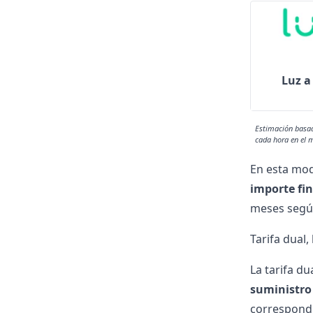
Luz a
Estimación basada
cada hora en el 
En esta mod
importe fin
meses según
Tarifa dual,
La tarifa du
suministro 
correspondi