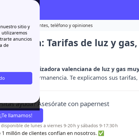
luz y gas, área clientes, teléfono y opiniones
nuestro sitio y
n utilizaremos
strarte anuncios
 Energía: Tarifas de luz y gas,
ca de
ones
 una comercializadora valenciana de luz y gas muy
e coste y sin permanencia. Te explicamos sus tarifas,
odo
s reales.
sitas ayuda? Asesórate con papernest
¡Te llamamos!
o disponible de lunes a viernes 9-20 h y sábados 9-17:30 h
 1 millón de clientes confían en nosotros. ✅