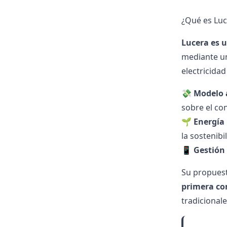
¿Qué es Luc
Lucera es 
mediante un
electricida
💸
Modelo a
sobre el c
🌱
Energía
la sostenibi
📱
Gestión 
Su propuest
primera com
tradicional