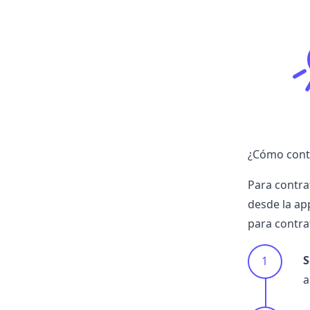
¿Cómo contr
Para contra
desde la ap
para contrat
S
a