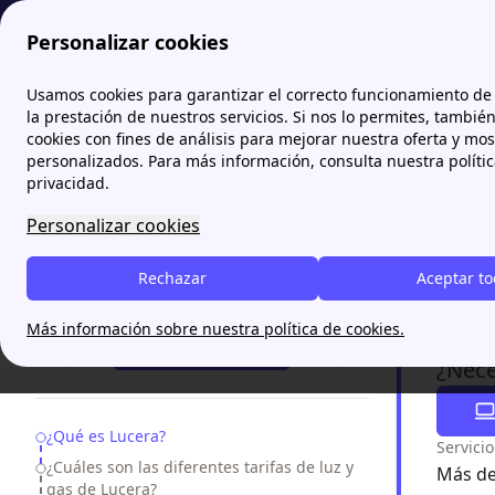
Personalizar cookies
Papernest.es
Comercializadoras
Lucera Energía: Tarifas de 
Usamos cookies para garantizar el correcto funcionamiento de 
la prestación de nuestros servicios. Si nos lo permites, tambié
cookies con fines de análisis para mejorar nuestra oferta y mo
Lucera
personalizados. Para más información, consulta nuestra políti
opini
privacidad.
Personalizar cookies
Lucera es
a precio d
Rechazar
Aceptar t
¿Necesitas ayuda?
y opinione
Más información sobre nuestra política de cookies.
¡Te Llamamos!
¿Nece
Table of Contents
¿Qué es Lucera?
Servici
¿Cuáles son las diferentes tarifas de luz y
Más de
gas de Lucera?