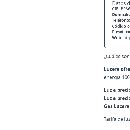
Datos d
CIF:
B986
Domicilio
Teléfono
Código c
E-mail c
Web:
htt
¿Cuáles son 
Lucera ofre
energía 100
Luz a precio
Luz a preci
Gas Lucera
Tarifa de luz