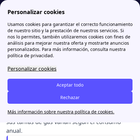
Personalizar cookies
Usamos cookies para garantizar el correcto funcionamiento
Papernest.es
Comercializadoras
Eleia Energía: tarifas de luz y teléfono de contacto
de nuestro sitio y la prestación de nuestros servicios. Si
nos lo permites, también utilizaremos cookies con fines de
Eleia Energía: tarifas de luz
análisis para mejorar nuestra oferta y mostrarte anuncios
personalizados. Para más información, consulta nuestra
y teléfono de contacto
política de privacidad.
Personalizar cookies
Eleia Energía, gestionada por ACS, es una
comercializadora
que ofrece
tarifas de
Aceptar todo
electricidad y gas
, asegurando energía
renovable. Fundada en 2019, Eleia ha crecido
Rechazar
significativamente. Sus tarifas de luz incluyen
Más información sobre nuestra política de cookies.
opciones para hogares, pymes e industrias
, y
sus tarifas de gas varían según el consumo
anual.