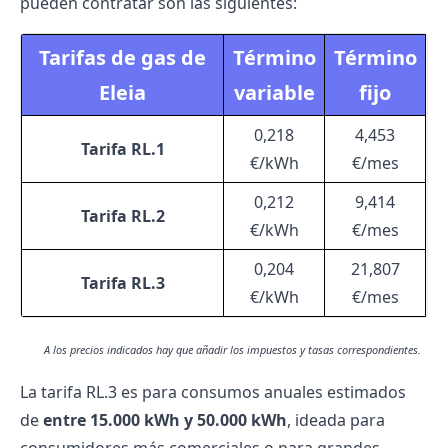
pueden contratar son las siguientes:
Tarifas de gas de
Término
Término
Eleia
variable
fijo
0,218
4,453
Tarifa RL.1
€/kWh
€/mes
0,212
9,414
Tarifa RL.2
€/kWh
€/mes
0,204
21,807
Tarifa RL.3
€/kWh
€/mes
A los precios indicados hay que añadir los impuestos y tasas correspondientes.
La tarifa RL.3 es para consumos anuales estimados
de
entre 15.000 kWh y 50.000 kWh
, ideada para