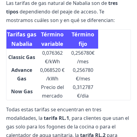
Las tarifas de gas natural de Nabalia son de
tres
tipos
dependiendo del peaje de acceso. Te
mostramos cuáles son y en qué se diferencian:
Tarifas gas
Término
Término
Nabalia
variable
fijo
0,076362
0,256780€
Classic Gas
€/kWh
/mes
Advance
0,068520 €
0,256780
Gas
/kWh
€/mes
Precio del
0,312787
Now Gas
mercado
€/dia
Todas estas tarifas se encuentran en tres
modalidades, la
tarifa RL.1
, para clientes que usan el
gas solo para los fogones de la cocina o para el
calentador de agua sanitaria, la
tarifa RL.2
para