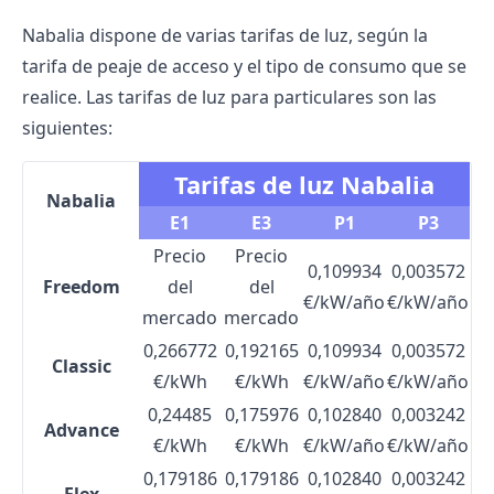
Nabalia dispone de varias tarifas de luz, según la
tarifa de peaje de acceso y el tipo de consumo que se
realice. Las tarifas de luz para particulares son las
siguientes:
Tarifas de luz Nabalia
Nabalia
E1
E3
P1
P3
Precio
Precio
0,109934
0,003572
Freedom
del
del
€/kW/año
€/kW/año
mercado
mercado
0,266772
0,192165
0,109934
0,003572
Classic
€/kWh
€/kWh
€/kW/año
€/kW/año
0,24485
0,175976
0,102840
0,003242
Advance
€/kWh
€/kWh
€/kW/año
€/kW/año
0,179186
0,179186
0,102840
0,003242