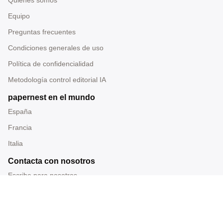
Equipo
Preguntas frecuentes
Condiciones generales de uso
Política de confidencialidad
Metodología control editorial IA
papernest en el mundo
España
Francia
Italia
Contacta con nosotros
Escribe para nosotros
Tel: 919 014 228
Correo: redaccion@papernest.com
Sede: Carrer Ramon Turró 200, Barcelona, España