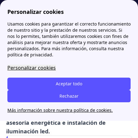
Personalizar cookies
Usamos cookies para garantizar el correcto funcionamiento
Papernest.es
Comercializadoras
Nabalia Energía: Tarifas, Opiniones, Contacto y Solar
de nuestro sitio y la prestación de nuestros servicios. Si
nos lo permites, también utilizaremos cookies con fines de
Nabalia Energía: Tarifas,
análisis para mejorar nuestra oferta y mostrarte anuncios
personalizados. Para más información, consulta nuestra
Opiniones, Contacto y
política de privacidad.
Solar
Personalizar cookies
Nabalia Energía
es una comercializadora de
Aceptar todo
tarifas de electricidad y gas natural en el
mercado libre español. La compañía también
Rechazar
efectúa servicios extra como la
instalación de
Más información sobre nuestra política de cookies.
baterías de condensadores, servicios de
asesoría energética e instalación de
iluminación led.