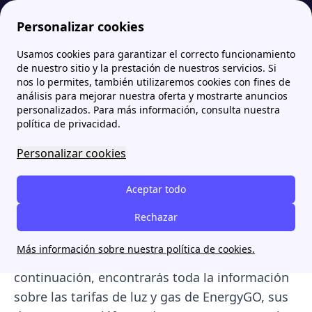
Personalizar cookies
Usamos cookies para garantizar el correcto funcionamiento
Papernest.es
Comercializadoras
EnergyGO (Yoigo): tarifas de luz y gas, teléfono y opiniones
de nuestro sitio y la prestación de nuestros servicios. Si
nos lo permites, también utilizaremos cookies con fines de
EnergyGO (Yoigo): tarifas
análisis para mejorar nuestra oferta y mostrarte anuncios
personalizados. Para más información, consulta nuestra
de luz y gas, teléfono y
política de privacidad.
opiniones
Personalizar cookies
EnergyGO
es la compañía de
luz y gas
de
Aceptar todo
Yoigo
que ofrece
tarifas adaptadas
a distintos
perfiles de consumo, con opciones de
Rechazar
precio
fijo y variable
, además de
promociones y
Más información sobre nuestra política de cookies.
descuentos
exclusivos para clientes. A
continuación, encontrarás toda la información
sobre las tarifas de luz y gas de EnergyGO, sus