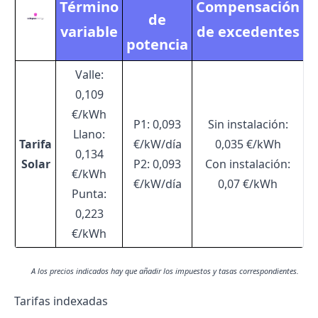
Término
Compensación
de
variable
de excedentes
potencia
Valle:
0,109
€/kWh
P1: 0,093
Sin instalación:
Llano:
Tarifa
€/kW/día
0,035 €/kWh
0,134
Solar
P2: 0,093
Con instalación:
€/kWh
€/kW/día
0,07 €/kWh
Punta:
0,223
€/kWh
A los precios indicados hay que añadir los impuestos y tasas correspondientes.
Tarifas indexadas