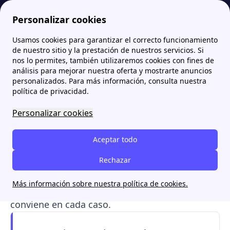
Personalizar cookies
Usamos cookies para garantizar el correcto funcionamiento
Papernest.es
Tarifas de luz
Tipos de tarifas de luz en España: Precios y contratación
More
de nuestro sitio y la prestación de nuestros servicios. Si
nos lo permites, también utilizaremos cookies con fines de
Tipos de tarifas de luz en
análisis para mejorar nuestra oferta y mostrarte anuncios
personalizados. Para más información, consulta nuestra
España: Precios y
política de privacidad.
contratación
Personalizar cookies
Existen
diferentes tipos de tarifas de luz
,
Aceptar todo
como precio fijo, discriminación horaria o
tarifas planas, dentro del mercado libre y el
Rechazar
mercado regulado. Te explicamos las
Más información sobre nuestra política de cookies.
diferencias entre ambos mercados y qué
conviene en cada caso.