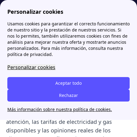
Personalizar cookies
Usamos cookies para garantizar el correcto funcionamiento
Papernest.es
Comercializadoras
Energya VM: opiniones, tarifas de luz y gas y vías de contacto
de nuestro sitio y la prestación de nuestros servicios. Si
nos lo permites, también utilizaremos cookies con fines de
Energya VM: opiniones,
análisis para mejorar nuestra oferta y mostrarte anuncios
personalizados. Para más información, consulta nuestra
tarifas de luz y gas y vías
política de privacidad.
de contacto
Personalizar cookies
Energya VM
es la
comercializadora de luz y
Aceptar todo
gas del
reconocido
Grupo Villar Mir
, presente
en el mercado energético español desde hace
Rechazar
más de una década. A continuación, te
Más información sobre nuestra política de cookies.
contamos cuáles son sus teléfonos de
atención, las tarifas de electricidad y gas
disponibles y las opiniones reales de los