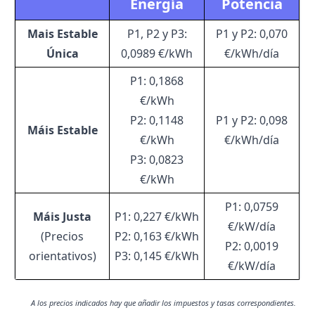
Energía
Potencia
Mais Estable
P1, P2 y P3:
P1 y P2:
0,070
Única
0,0989 €/kWh
€/kWh/día
P1: 0,1868
€/kWh
P2: 0,1148
P1 y P2: 0,098
Máis Estable
€/kWh
€/kWh/día
P3: 0,0823
€/kWh
P1: 0,0759
Máis Justa
P1: 0,227 €/kWh
€/kW/día
(Precios
P2: 0,163 €/kWh
P2: 0,0019
orientativos)
P3: 0,145 €/kWh
€/kW/día
A los precios indicados hay que añadir los impuestos y tasas correspondientes.