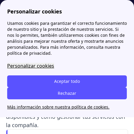
Personalizar cookies
Usamos cookies para garantizar el correcto funcionamiento
Papernest.es
Comercializadoras
Enerxia Galega Mais: tarifas de luz y teléfono
de nuestro sitio y la prestación de nuestros servicios. Si
nos lo permites, también utilizaremos cookies con fines de
Enerxia Galega Mais:
análisis para mejorar nuestra oferta y mostrarte anuncios
personalizados. Para más información, consulta nuestra
tarifas de luz y teléfono
política de privacidad.
Personalizar cookies
Máis Enerxía Galega
, comercializadora
fundada en 2015 en Galicia, ofrece luz, gas y
Aceptar todo
soluciones de autoconsumo solar para hogares
y empresas. El teléfono gratuito de atención al
Rechazar
cliente es
900.373.371
. En este artículo
Más información sobre nuestra política de cookies.
encontrarás sus vías de contacto, las tarifas
disponibles y cómo gestionar tus servicios con
la compañía.