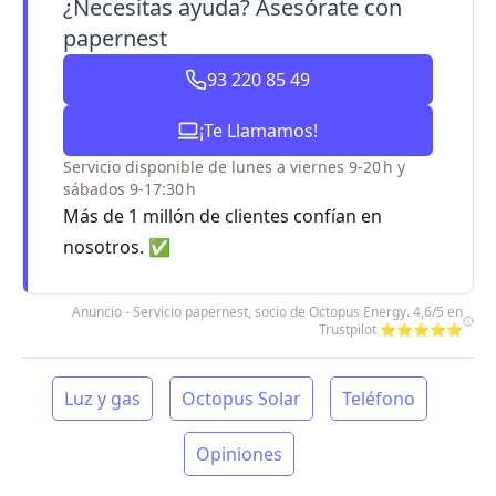
¿Necesitas ayuda? Asesórate con
papernest
93 220 85 49
¡Te Llamamos!
Servicio disponible de lunes a viernes 9-20 h y
sábados 9-17:30 h
Más de 1 millón de clientes confían en
nosotros. ✅
Anuncio - Servicio papernest, socio de Octopus Energy. 4,6/5 en
Trustpilot ⭐⭐⭐⭐⭐
Luz y gas
Octopus Solar
Teléfono
Opiniones