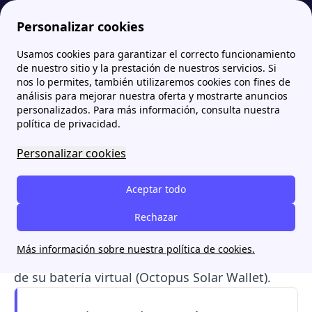
Personalizar cookies
Usamos cookies para garantizar el correcto funcionamiento
Papernest.es
Comercializadoras
Octopus Energy: ¿Qué servicios ofrece la compañía?
de nuestro sitio y la prestación de nuestros servicios. Si
nos lo permites, también utilizaremos cookies con fines de
Octopus Energy: ¿Qué
análisis para mejorar nuestra oferta y mostrarte anuncios
personalizados. Para más información, consulta nuestra
servicios ofrece la
política de privacidad.
compañía?
Personalizar cookies
Octopus Energy es una comercializadora de luz
Aceptar todo
del mercado libre en España que
destaca por
ofrecer tarifas competitivas
Rechazar
sin permanencia,
energía 100% renovable certificada y una
Más información sobre nuestra política de cookies.
gestión
líder en autoconsumo solar
a través
de su batería virtual (Octopus Solar Wallet).