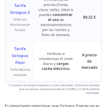
precios (Punta,
Tarifa
Llano, Valle). Ideal si
Octopus 3
puedes
concentrar
89,32 €
Tarifa con
el uso
de
electrodomésticos
discriminación
por las noches y
horaria
fines de semana.
Tarifa
Perfecta si
A precio
Octopus
monitorizas el coste
de
Flexi
diario y
cargas
mercado
coche eléctrico
.
Tarifa eléctrica
indexada
* Los precios no incluyen impuestos ni costes adicionales. Estimación calculada
para un consumo mensual promedio de 270 kWh y 3,5 kW de potencia
contratada.
Es importante mencionar que Octopus Energy no es