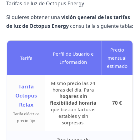
Tarifas de luz de Octopus Energy
Si quieres obtener una
visión general de las
tarifas
de luz de Octopus Energy
consulta la siguiente tabla:
Precio
Perfil de Usuario e
Tarifa
mensual
Información
estimado
Mismo precio las 24
Tarifa
horas del día. Para
Octopus
hogares sin
flexibilidad horaria
70 €
Relax
que buscan facturas
Tarifa eléctrica
estables y sin
precio fijo
sorpresas.
Tres tramos de