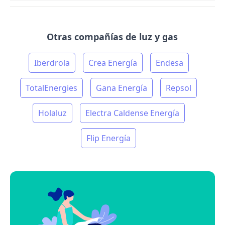
Otras compañías de luz y gas
Iberdrola
Crea Energía
Endesa
TotalEnergies
Gana Energía
Repsol
Holaluz
Electra Caldense Energía
Flip Energía