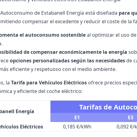
e Autoconsumo de Estabanell Energía está diseñada
para qu
rmitiendo compensar el excedente y reducir el coste de la fa
omenta el autoconsumo sostenible
al optimizar el uso d
a.
osibilidad de compensar económicamente la energía
sobr
rece
opciones personalizadas según las necesidades
de c
más eficiente y respetuoso con el medio ambiente.
o, la
Tarifa para Vehículos Eléctricos
ofrece precios especi
ica y eficiente del coche eléctrico:
Tarifas de Autoc
banell Energía
E1
E3
ehículos Eléctricos
0,185 €/kWh
0,092 €