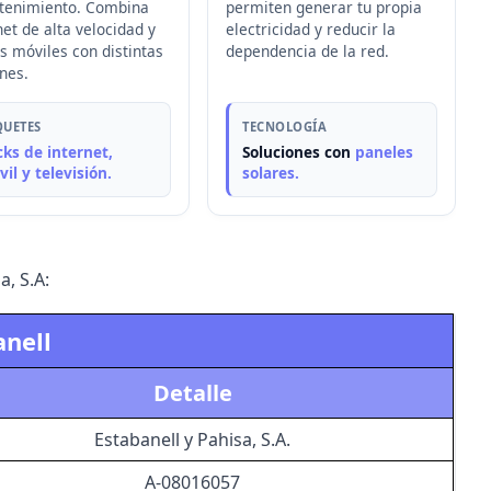
tenimiento. Combina
permiten generar tu propia
net de alta velocidad y
electricidad y reducir la
s móviles con distintas
dependencia de la red.
nes.
QUETES
TECNOLOGÍA
ks de internet,
Soluciones con
paneles
il y televisión.
solares.
, S.A:
anell
Detalle
Estabanell y Pahisa, S.A.
A-08016057