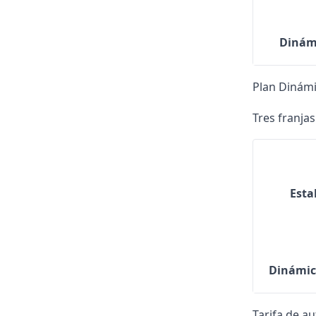
Dinámi
Plan Dinám
Tres franja
Esta
Dinámic
Tarifa de a