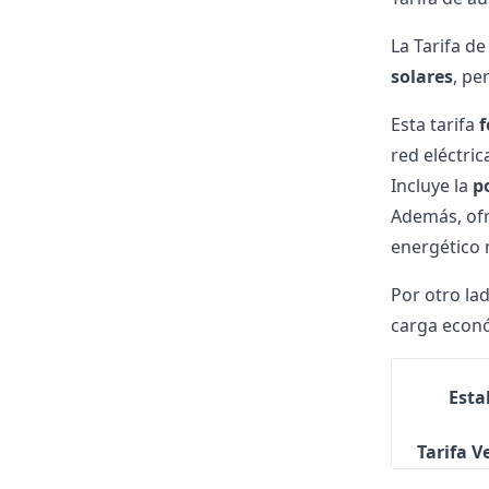
La Tarifa d
solares
, pe
Esta tarifa
f
red eléctric
Incluye la
p
Además, of
energético 
Por otro lad
carga económ
Esta
Tarifa V