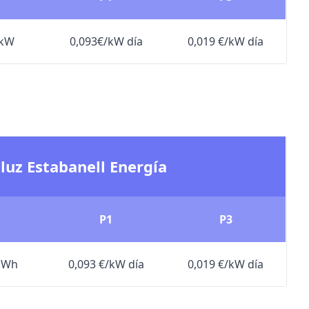
/kW
0,093€/kW día
0,019 €/kW día
 luz Estabanell Energía
P1
P3
/kWh
0,093 €/kW día
0,019 €/kW día