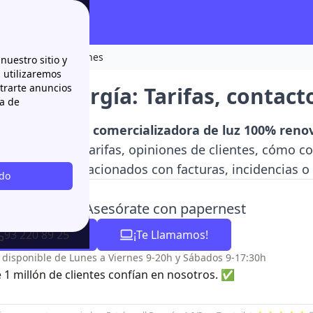
s, contacto y opiniones
nuestro sitio y
n utilizaremos
strarte anuncios
nell Energía: Tarifas, contact
ca de
 Energía es una
comercializadora de luz 100% reno
precios de sus tarifas, opiniones de clientes, cómo co
ver trámites relacionados con facturas, incidencias o
odo
sitas ayuda? Asesórate con papernest
93 220 89 25
¡Te Llamamos!
o disponible de Lunes a Viernes 9-20h y Sábados 9-17:30h
 1 millón de clientes confían en nosotros. ✅