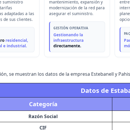
e suministro
mantenimiento, expansión y
entre
tarifas
modernización de la red para
inter
as adaptadas a las
asegurar el suministro.
plane
s de sus clientes.
opcio
GESTIÓN OPERATIVA
PA
Gestionando la
tro
residencial,
infraestructura
Pac
l e industrial.
directamente.
móv
ión, se muestran los datos de la empresa Estebanell y Pahisa
Datos de Estab
Categoría
Razón Social
CIF