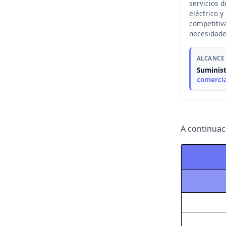
servicios d
eléctrico y 
competitiv
necesidade
ALCANCE
Suminis
comercia
A continuac