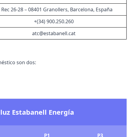
 Rec 26-28 – 08401 Granollers, Barcelona, España
+(34) 900.250.260
atc@estabanell.cat
éstico son dos:
 luz Estabanell Energía
P1
P3