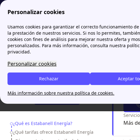
Personalizar cookies
Papernest.es
Comercializadoras
Estabanell Energía: Tarifa
Usamos cookies para garantizar el correcto funcionamiento de 
la prestación de nuestros servicios. Si nos lo permites, tambié
cookies con fines de análisis para mejorar nuestra oferta y mo
Estaba
personalizados. Para más información, consulta nuestra políti
privacidad.
Estabanell
Personalizar cookies
sobre los 
para resol
Rechazar
Aceptar t
¿Necesitas ayuda?
¿Nece
Más información sobre nuestra política de cookies.
93 220 89 25
Servici
Más de
Table of Contents
¿Qué es Estabanell Energía?
¿Qué tarifas ofrece Estabanell Energía