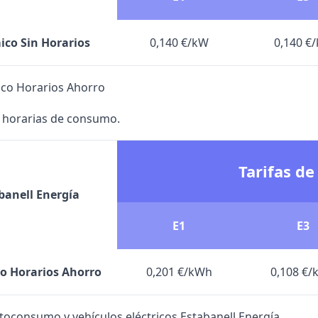
co Sin Horarios
0,140 €/kW
0,140 €
ico Horarios Ahorro
s horarias de consumo.
Tarifas de
banell Energía
E1
E3
o Horarios Ahorro
0,201 €/kWh
0,108 €
utoconsumo y vehículos eléctricos Estabanell Energía