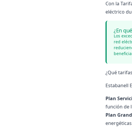
Con la Tari
eléctrico du
¿En qué
Los exced
red eléc
reduciend
benefici
¿Qué tarifa
Estabanell 
Plan Servic
función de 
Plan Grand
energéticas