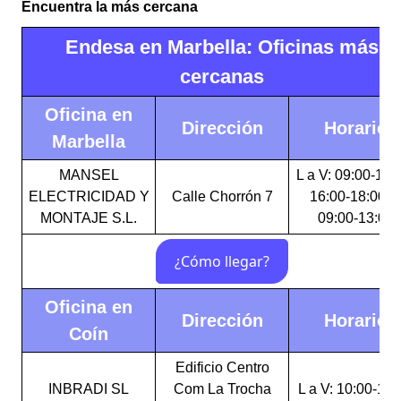
Encuentra la más cercana
Endesa en Marbella: Oficinas más
cercanas
Oficina en
Dirección
Horario
Marbella
MANSEL
L a V: 09:00-13:
ELECTRICIDAD Y
Calle Chorrón 7
16:00-18:00 V
MONTAJE S.L.
09:00-13:00
Oficina en
Dirección
Horario
Coín
Edificio Centro
INBRADI SL
Com La Trocha
L a V: 10:00-18: