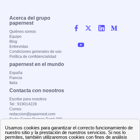
Acerca del grupo
papernest
Quiénes somos
Equipo
Blog
Entrevistas
Condiciones generales de uso
Política de confidencialidad
papernest en el mundo
España
Francia
Italia
Contacta con nosotros
Escribe para nosotros
Tel : 919014228
Correo:
redaccion@papernest.com
Sede: Carrer Ramon Turró 200
Copyright ©
papernest.es 2024 –
Todos los derechos