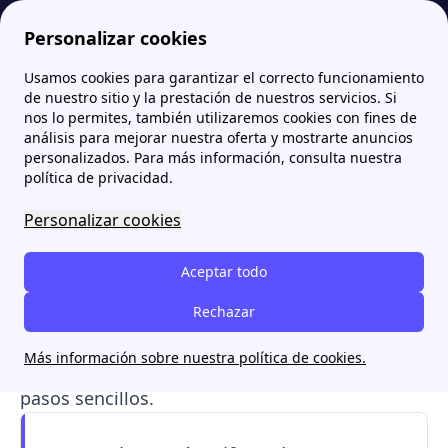
Personalizar cookies
Usamos cookies para garantizar el correcto funcionamiento
Papernest.es
Tarifas
Tarifa TUR de Endesa: precio, contratación y cómo cambiar
More
de nuestro sitio y la prestación de nuestros servicios. Si
nos lo permites, también utilizaremos cookies con fines de
Tarifa TUR de Endesa:
análisis para mejorar nuestra oferta y mostrarte anuncios
personalizados. Para más información, consulta nuestra
precio, contratación y
política de privacidad.
cómo cambiar
Personalizar cookies
La Tarifa de Último Recurso de Endesa es
la
Aceptar todo
tarifa regulada de gas que se ofrece desde la
comercializadora de referencia del grupo,
Rechazar
Energía XXI
. Te explicamos cómo funciona,
Más información sobre nuestra política de cookies.
cuál es su precio y cómo se puede contratar en
pasos sencillos.