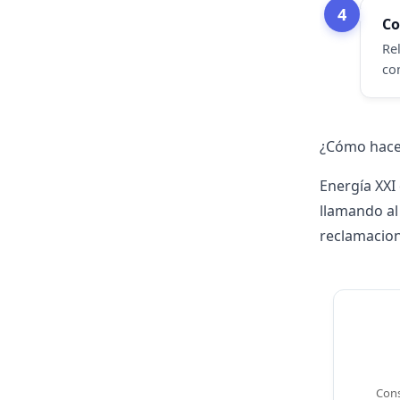
4
Co
Re
con
¿Cómo hacer
Energía XXI
llamando a
reclamacion
Cons