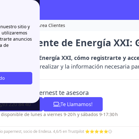
a XXI: Gestiones y Área Clientes
nuestro sitio y
n utilizaremos
strarte anuncios
ón al cliente de Energía XXI: 
ca de
s teléfonos de Energía XXI, cómo registrarte y acc
tiones puedes realizar y la información necesaria para
odo
es dudas? papernest te asesora
93 220 84 40
¡Te Llamamos!
o disponible de lunes a viernes 9-20 h y sábados 9-17:30 h
icio papernest, socio de Endesa. 4,6/5 en Trustpilot ⭐⭐⭐⭐⭐