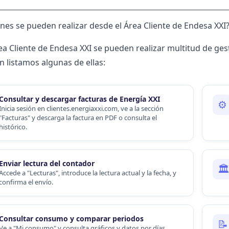
nes se pueden realizar desde el Área Cliente de Endesa XXI
ea Cliente de Endesa XXI se pueden realizar multitud de ge
n listamos algunas de ellas:
Consultar y descargar
facturas de Energía XXI
⚙️
Inicia sesión en clientes.energiaxxi.com, ve a la sección
"Facturas" y descarga la factura en PDF o consulta el
histórico.
Enviar
lectura del contador
🏛
Accede a "Lecturas", introduce la lectura actual y la fecha, y
confirma el envío.
Consultar consumo y comparar periodos
📝
Ve a "Mi consumo" y consulta gráficos y datos por días,