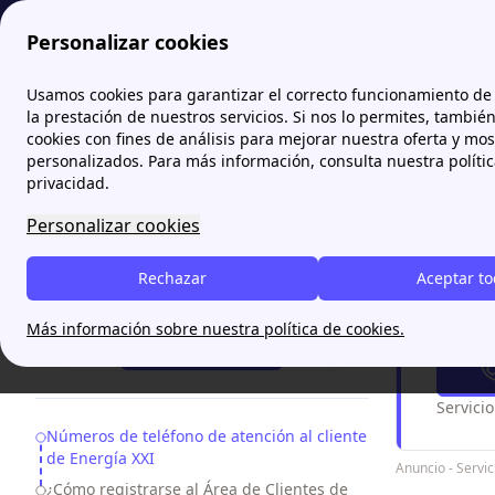
Personalizar cookies
Papernest.es
Energía XXI
Atención al cliente de Energí
Usamos cookies para garantizar el correcto funcionamiento de 
More
la prestación de nuestros servicios. Si nos lo permites, tambié
cookies con fines de análisis para mejorar nuestra oferta y mo
Atenci
personalizados. Para más información, consulta nuestra políti
privacidad.
Conoce
lo
Personalizar cookies
de qué ges
XXI.
Rechazar
Aceptar t
¿Necesitas ayuda?
¿Tien
Más información sobre nuestra política de cookies.
93 220 84 40
Servici
Table of Contents
Números de teléfono de atención al cliente
de Energía XXI
Anuncio - Serv
¿Cómo registrarse al Área de Clientes de