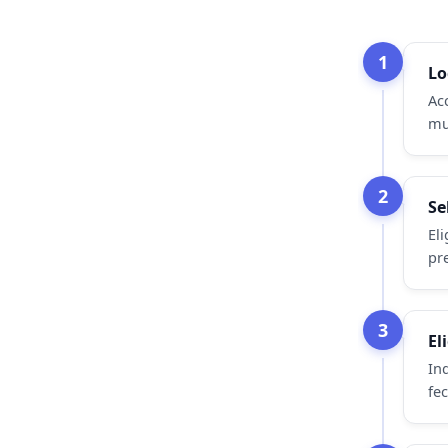
1
Lo
Acc
mu
2
Se
Eli
pre
3
El
Ind
fe