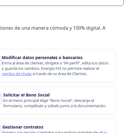
?
stiones de una manera cómoda y 100% digital. A
Modificar datos personales o bancarios
Entra al área de clientes, dirígete a "Mi perfil", edita tus datos
y guarda los cambios. Energía XXI no permite realizar el
cambio de titular
a través de su Área de Clientes.
Solicitar el
Bono Social
️
En el menú principal elige "Bono Social", descarga el
formulario, complétalo y súbelo junto a la documentación.
Gestionar contratos
Ingresa a la sección
Contratos
para realizar trámites de
altas
,