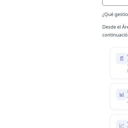
¿Qué gestio
Desde el Ár
continuació
📄
📊
📈