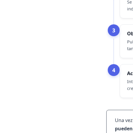
Se
in
3
Ob
Pu
ta
4
Ac
In
cr
Una vez 
pueden 