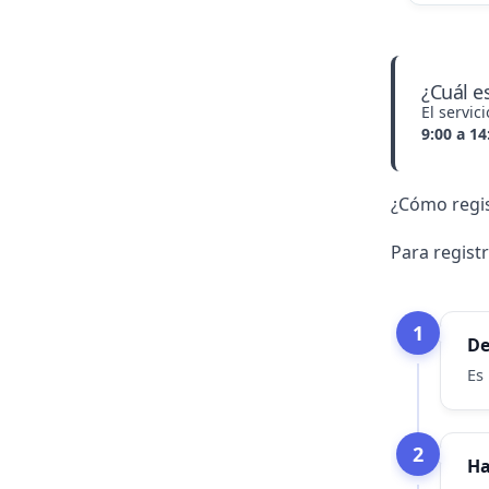
¿Cuál es
El servic
9:00 a 14
¿Cómo regis
Para registr
1
De
Es
2
Ha