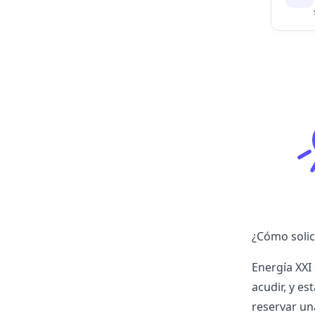
¿Cómo solici
Energía XXI
acudir, y es
reservar u