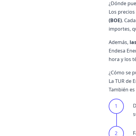
¿Dónde pued
Los precios
(BOE)
. Cada
importes, q
Además,
la
Endesa Energ
hora y los 
¿Cómo se pu
La TUR de E
También es 
D
s
F