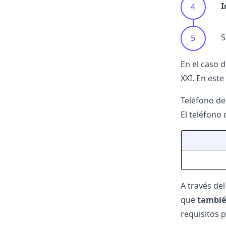
I
S
En el caso 
XXI
. En est
Teléfono de
El teléfono 
A través del
que
también
requisitos p