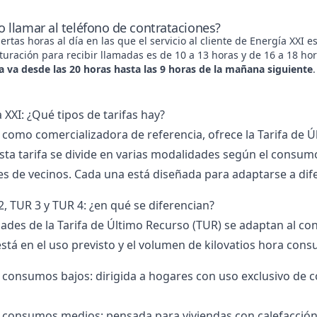
 llamar al teléfono de contrataciones?
iertas horas al día en las que el servicio al cliente de Energía XXI 
uración para recibir llamadas es de 10 a 13 horas y de 16 a 18 ho
ca va desde las 20 horas hasta las 9 horas de la mañana siguiente
.
 XXI: ¿Qué tipos de tarifas hay?
I, como comercializadora de referencia, ofrece la Tarifa de 
sta tarifa se divide en varias modalidades según el consum
 de vecinos. Cada una está diseñada para adaptarse a dif
2, TUR 3 y TUR 4: ¿en qué se diferencian?
ades de la Tarifa de Último Recurso (TUR) se adaptan al con
está en el uso previsto y el volumen de kilovatios hora con
consumos bajos: dirigida a hogares con uso exclusivo de c
consumos medios: pensada para viviendas con calefacción a