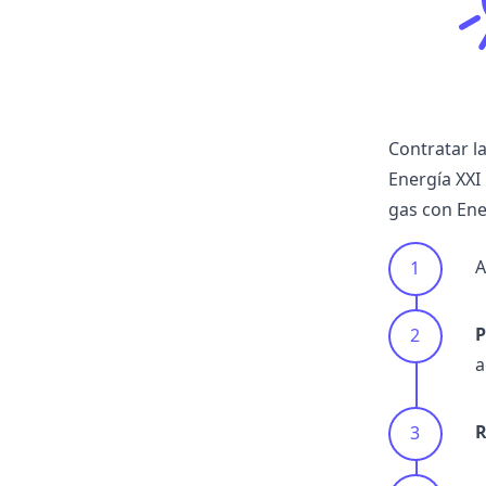
Contratar l
Energía XXI 
gas con Ene
A
P
a
R