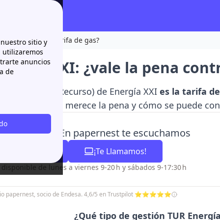
a contratar esta tarifa de gas?
nuestro sitio y
n utilizaremos
strarte anuncios
ergía XXI: ¿vale la pena contr
ca de
rifa de Último Recurso) de Energía XXI
es la tarifa 
io, si realmente merece la pena y cómo se puede cont
odo
sitas ayuda? En papernest te escuchamos
93 220 84 57
¡Te Llamamos!
o disponible de lunes a viernes 9-20 h y sábados 9-17:30 h
icio papernest, socio de Endesa. 4,6/5 en Trustpilot ⭐⭐⭐⭐⭐
¿Qué tipo de gestión TUR Energía