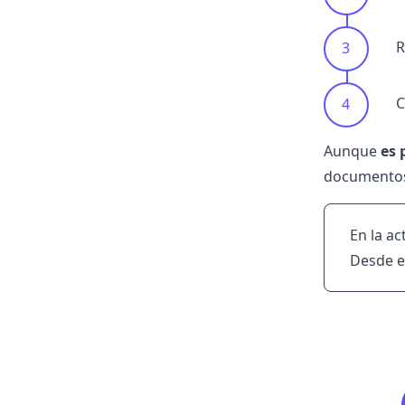
R
C
Aunque
es 
documentos 
En la a
Desde 