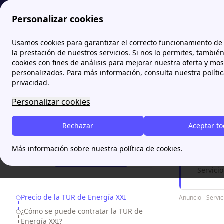
Personalizar cookies
Papernest.es
Energía XXI
TUR Energía XXI: ¿vale la pen
Usamos cookies para garantizar el correcto funcionamiento de 
More
la prestación de nuestros servicios. Si nos lo permites, tambié
cookies con fines de análisis para mejorar nuestra oferta y mo
TUR En
personalizados. Para más información, consulta nuestra políti
privacidad.
La TUR (Ta
Personalizar cookies
es su prec
Rechazar
Aceptar t
¿Nece
¿Necesitas ayuda?
Más información sobre nuestra política de cookies.
93 220 84 57
Servici
Table of Contents
Precio de la TUR de Energía XXI
Anuncio - Serv
¿Cómo se puede contratar la TUR de
Energía XXI?