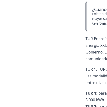
¿Cuándo
Existen c
mayor sat
telefóni
TUR Energía
​Energía XX
Gobierno. E
comunidades
TUR 1, TUR 
Las modalid
entre ellas 
TUR 1:
para 
5.000 kWh.
TUR 2:
para 