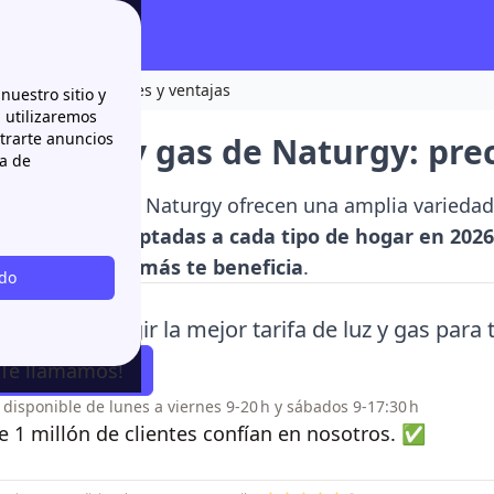
 precios, condiciones y ventajas
nuestro sitio y
n utilizaremos
strarte anuncios
s de luz y gas de Naturgy: pre
ca de
s de luz y gas de Naturgy ofrecen una amplia variedad
comerciales
adaptadas a cada tipo de hogar en 2026
s
la opción que más te beneficia
.
odo
udamos a elegir la mejor tarifa de luz y gas para
¡Te llamamos!
o disponible de lunes a viernes 9-20 h y sábados 9-17:30 h
 1 millón de clientes confían en nosotros. ✅