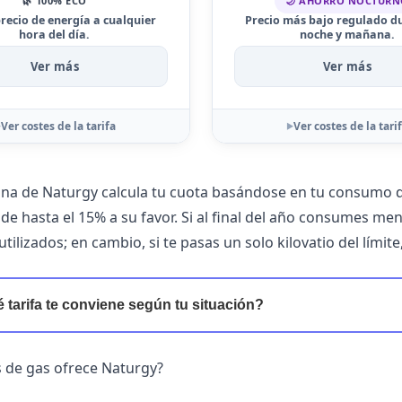
🌿 100% ECO
🌙 AHORRO NOCTUR
ecio de energía a cualquier
Precio más bajo regulado d
hora del día.
noche y mañana.
Ver más
Ver más
Ver costes de la tarifa
Ver costes de la tari
lana de Naturgy
calcula tu cuota basándose en tu consumo de
 de hasta el 15% a su favor. Si al final del año consumes me
tilizados; en cambio, si te pasas un solo kilovatio del límite
 tarifa te conviene según tu situación?
s de gas ofrece Naturgy?