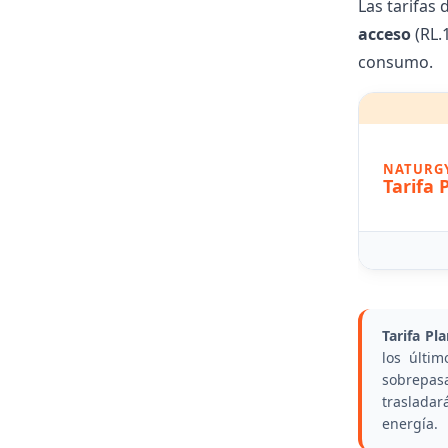
Las
tarifas
acceso
(RL.
consumo.
NATURG
Tarifa 
Tarifa Pl
los últim
sobrepas
trasladar
energía.