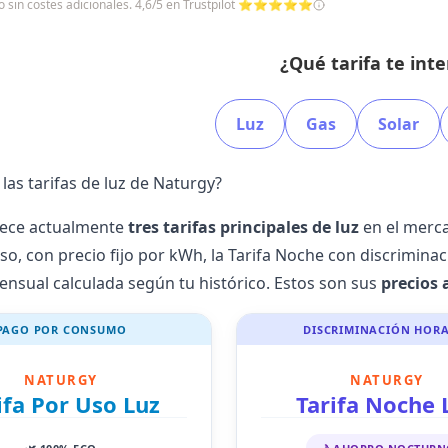
cio sin costes adicionales. 4,6/5 en Trustpilot ⭐⭐⭐⭐⭐
¿Qué tarifa te int
Luz
Gas
Solar
las tarifas de luz de Naturgy?
rece actualmente
tres tarifas principales de luz
en el
merca
Uso, con
precio fijo
por kWh, la Tarifa Noche con
discriminac
mensual
calculada según tu histórico. Estos son sus
precios 
PAGO POR CONSUMO
DISCRIMINACIÓN HORA
NATURGY
NATURGY
ifa Por Uso Luz
Tarifa Noche 