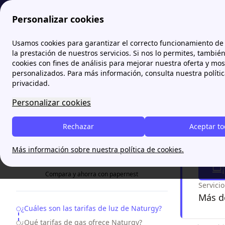
Personalizar cookies
Papernest.es
Naturgy
Tarifas de luz y gas de Naturgy:
Usamos cookies para garantizar el correcto funcionamiento de 
More
la prestación de nuestros servicios. Si nos lo permites, tambié
cookies con fines de análisis para mejorar nuestra oferta y mo
Tarifa
personalizados. Para más información, consulta nuestra políti
privacidad.
Las tarifa
Personalizar cookies
ventajas 
descubra
Rechazar
Aceptar t
Te ay
Más información sobre nuestra política de cookies.
Comparador Online
Compara y ahorra con papernest
Servici
Más de
Table of Contents
¿Cuáles son las tarifas de luz de Naturgy?
¿Qué tarifas de gas ofrece Naturgy?