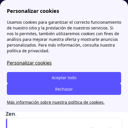
Personalizar cookies
Usamos cookies para garantizar el correcto funcionamiento
Papernest.es
Tarifas
Tarifa Compromiso de Naturgy: ¿Puedo contratarla?
More
de nuestro sitio y la prestación de nuestros servicios. Si
nos lo permites, también utilizaremos cookies con fines de
Tarifa Compromiso de
análisis para mejorar nuestra oferta y mostrarte anuncios
personalizados. Para más información, consulta nuestra
Naturgy: ¿Puedo
política de privacidad.
contratarla?
Personalizar cookies
La
tarifa Compromiso de Naturgy
era una
Aceptar todo
oferta con una
cuota fija anual de 780 euros
para electricidad, pero
Rechazar
fue retirada
debido a la
subida de precios. Naturgy ahora ofrece tarifas
Más información sobre nuestra política de cookies.
como la
Tarifa Por Uso Luz
y la
Tarifa Plana
Zen
.