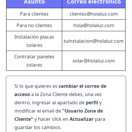
Asunto
Correo electrónico
Para clientes
clientes@holaluz.com
Para no clientes
hola@holaluz.com
Instalación placas
tuinstalacion@holaluz.com
solares
Contratar paneles
solar@holaluz.com
solares
Si lo que quieres es
cambiar el correo de
acceso
a la Zona Cliente debes, una vez
dentro, ingresar al apartado de
perfil
y
modificar el email de
"Usuario Zona de
Cliente"
y hacer click en
Actualizar
para
guardar los cambios.