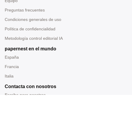
Equipo
Preguntas frecuentes
Condiciones generales de uso
Política de confidencialidad
Metodología control editorial IA
papernest en el mundo
España
Francia
Italia
Contacta con nosotros
Escribe para nosotros
Tel: 919 014 228
Correo: redaccion@papernest.com
Sede: Carrer Ramon Turró 200, Barcelona, España