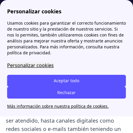
Personalizar cookies
Usamos cookies para garantizar el correcto funcionamiento
Papernest.es
Holaluz
Teléfonos Holaluz: Números para atención al cliente, averías y contrataciones
More
de nuestro sitio y la prestación de nuestros servicios. Si
nos lo permites, también utilizaremos cookies con fines de
Teléfonos Holaluz:
análisis para mejorar nuestra oferta y mostrarte anuncios
personalizados. Para más información, consulta nuestra
Números para atención al
política de privacidad.
cliente, averías y
Personalizar cookies
contrataciones
Aceptar todo
El servicio de
atención al cliente de Holaluz
Rechazar
atiende por una gran variedad de canales,
desde la via telefónica con varios números
Más información sobre nuestra política de cookies.
dependiendo del motivo por el cual necesites
ser atendido, hasta canales digitales como
redes sociales o e-mails también teniendo un