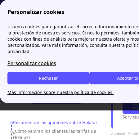
Personalizar cookies
Papernest.es
Holaluz
¿Qué opinan los clientes sobre la
Usamos cookies para garantizar el correcto funcionamiento de 
More
la prestación de nuestros servicios. Si nos lo permites, tambié
cookies con fines de análisis para mejorar nuestra oferta y mo
¿Qué o
personalizados. Para más información, consulta nuestra políti
Holal
privacidad.
Personalizar cookies
Las
opinio
negativos.
Rechazar
Aceptar t
¿Necesitas ayuda?
Más información sobre nuestra política de cookies.
¿Perd
¡Te Llamamos!
Servici
Table of Contents
Resumen de las opiniones sobre Holaluz
¿Cómo valoran los clientes las tarifas de
Anuncio - Serv
Holaluz?