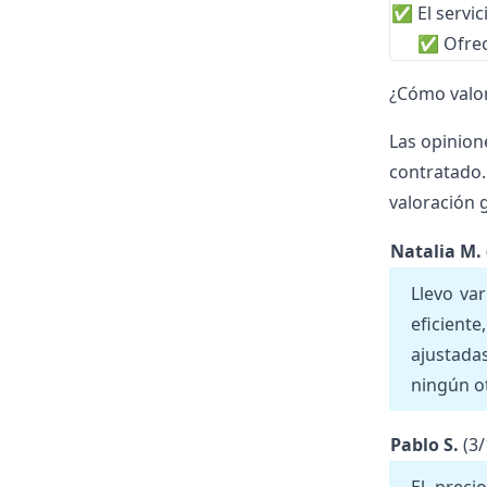
✅ El servic
✅ Ofrece
¿Cómo valora
Las opinion
contratado. 
valoración g
Natalia M.
Llevo va
eficient
ajustada
ningún o
Pablo S.
(3