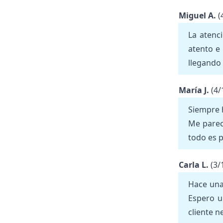
Miguel A.
(
La atenc
atento e
llegando 
María J.
(4/
Siempre h
Me parec
todo es p
Carla L.
(3/
Hace una
Espero u
cliente n