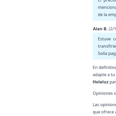
El preci
menciona
de la emp
Alan B.
(2/
Estuve c
transfiri
Solía pa
En definitiv
adapte a tu
Holaluz
par
Opiniones so
Las opinion
que ofrece a