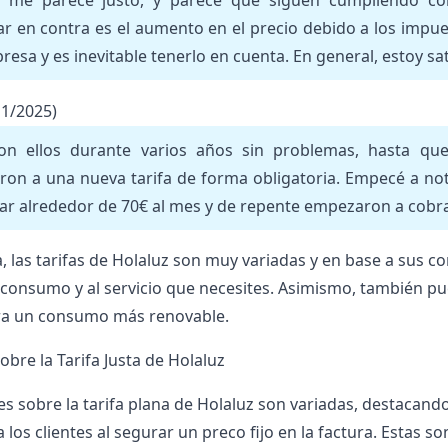
o me parece justo, y parece que siguen cumpliendo co
r en contra es el aumento en el precio debido a los impues
resa y es inevitable tenerlo en cuenta. En general, estoy s
11/2025)
on ellos durante varios años sin problemas, hasta q
eron a una nueva tarifa de forma obligatoria. Empecé a not
gar alrededor de 70€ al mes y de repente empezaron a cobra
a, las tarifas de Holaluz son muy variadas y en base a sus c
 consumo y al servicio que necesites. Asimismo, también p
a un consumo más renovable.
bre la Tarifa Justa de Holaluz
es sobre la
tarifa plana de Holaluz
son variadas, destacando 
 los clientes al segurar un preco fijo en la factura. Estas so