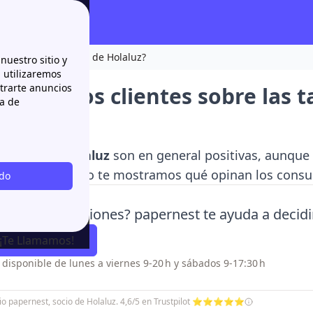
s tarifas y servicios de Holaluz?
nuestro sitio y
n utilizaremos
strarte anuncios
pinan los clientes sobre las ta
ca de
uz?
nes sobre Holaluz
son en general positivas, aunqu
 En este artículo te mostramos qué opinan los cons
odo
ido entre opiniones? papernest te ayuda a decidi
¡Te Llamamos!
o disponible de lunes a viernes 9-20 h y sábados 9-17:30 h
icio papernest, socio de Holaluz. 4,6/5 en Trustpilot ⭐⭐⭐⭐⭐