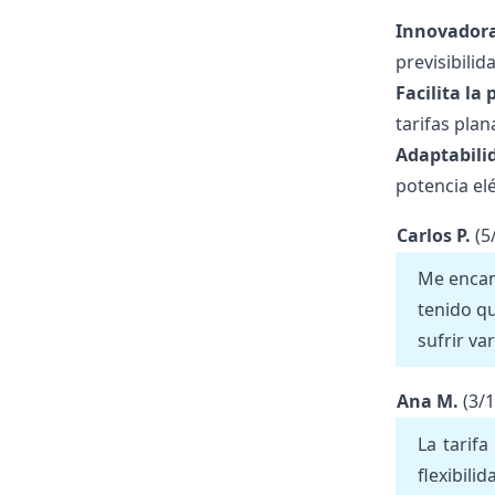
Innovadora
previsibili
Facilita la
tarifas pla
Adaptabili
potencia el
Carlos P.
(5
Me encan
tenido qu
sufrir va
Ana M.
(3/
La tarif
flexibili