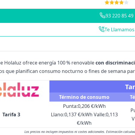
93 220 85 49
Te Llamamos
 de Holaluz ofrece energía 100 % renovable
con discriminac
os que planifican consumo nocturno o fines de semana par
Tar
Término de consumo
T
Punta:
0,206 €/kWh
P
Tarifa 3
Llano:
0,137 €/kWh
Valle:
0,113
V
€/kWh
Los precios no incluyen impuestos ni costes adicionales. Estimación calcu