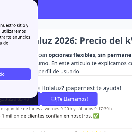
del kWh y opiniones
nuestro sitio y
n utilizaremos
strarte anuncios
s de Holaluz 2026: Precio del
ca de
s de Holaluz ofrecen
opciones flexibles, sin permane
hábitos de consumo. En este artículo te explicamos c
a una según tu perfil de usuario.
odo
es dudas sobre Holaluz? ¡papernest te ayuda!
93 220 85 49
¡Te Llamamos!
o disponible de lunes a viernes 9-20 h y sábados 9-17:30 h
 1 millón de clientes confían en nosotros. ✅