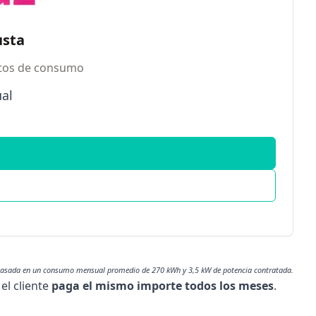
usta
itos de consumo
ual
basada en un consumo mensual promedio de 270 kWh y 3,5 kW de potencia contratada.
 el cliente
paga el mismo importe todos los meses
.