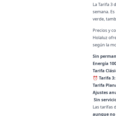
La Tarifa 3 
semana. Es 
verde, tamb
Precios y co
Holaluz ofr
según la mo
Sin perman
Energía 100
Tarifa Clási
⏰
Tarifa 3:
Tarifa Plan
Ajustes an
️
Sin servici
Las tarifas
aunque no 