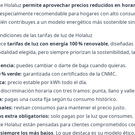
de Holaluz
permite aprovechar precios reducidos en horar
especialmente recomendable para hogares con alto consumo
ién contribuyes a un modelo energético más sostenible si
ndiciones de las tarifas de luz de Holaluz
ece
tarifas de luz con energía 100 % renovable
, diseñadas
dalidad elegida, pero siempre priorizan la sostenibilidad, 
encia:
puedes cambiar o darte de baja cuando quieras.
 % verde:
garantizada con certificados de la CNMC.
ca:
precio estable por kWh todo el día.
discriminación horaria con tres tramos: punta, llano y valle
a:
pagas una cuota fija según tu consumo histórico.
uales:
revisan consumos para mantener el precio justo.
os extra obligatorios:
solo pagas por la luz que consumes.
 de Holaluz están pensadas para clientes comprometidos c
siempre los más bajos
. Lo que destaca es su modelo ético,