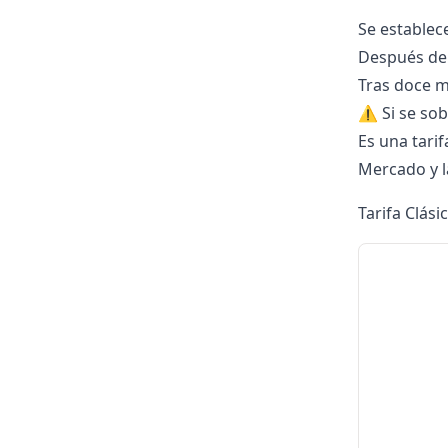
Se estable
Después de 
Tras doce m
⚠️ Si se so
Es una tari
Mercado y l
Tarifa Clási