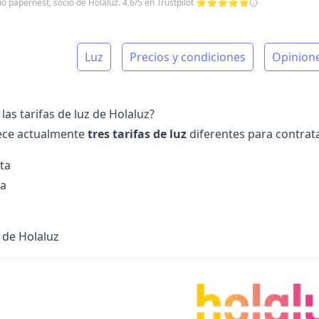
icio papernest, socio de Holaluz. 4,6/5 en Trustpilot ⭐⭐⭐⭐⭐
Luz
Precios y condiciones
Opinion
las tarifas de luz de Holaluz?
ece actualmente
tres tarifas de luz
diferentes para contrata
sta
ca
a de Holaluz