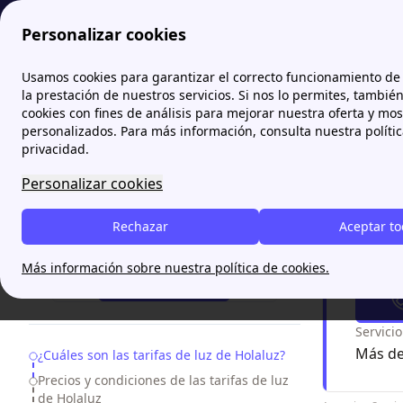
Personalizar cookies
Papernest.es
Holaluz
Tarifas de Holaluz 2026: Precio 
Usamos cookies para garantizar el correcto funcionamiento de 
More
la prestación de nuestros servicios. Si nos lo permites, tambié
cookies con fines de análisis para mejorar nuestra oferta y mo
Tarifa
personalizados. Para más información, consulta nuestra políti
privacidad.
Las tarifa
Personalizar cookies
distintos 
ofrece cad
Rechazar
Aceptar t
¿Necesitas ayuda?
¿Tien
Más información sobre nuestra política de cookies.
93 220 85 49
Servici
Más de
Table of Contents
¿Cuáles son las tarifas de luz de Holaluz?
Precios y condiciones de las tarifas de luz
de Holaluz