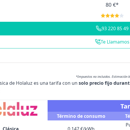
80 €*
93 220 85 49
Te Llamamos
*Impuestos no incluidos. Estimación 
sica de Holaluz
es una tarifa con un
solo precio fijo durant
:
Tar
Término de consumo
T
P
Clásica
0,147 €/kWh