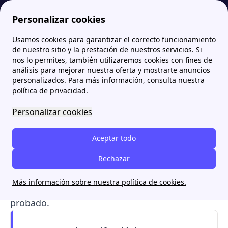
Personalizar cookies
Usamos cookies para garantizar el correcto funcionamiento
Papernest.es
Tarifas
Tarifa Clásica de Holaluz: cuánto cuesta y cómo contratar
More
de nuestro sitio y la prestación de nuestros servicios. Si
nos lo permites, también utilizaremos cookies con fines de
Tarifa Clásica de Holaluz:
análisis para mejorar nuestra oferta y mostrarte anuncios
personalizados. Para más información, consulta nuestra
cuánto cuesta y cómo
política de privacidad.
contratar
Personalizar cookies
La
Tarifa Clásica
de Holaluz es una
tarifa de
Aceptar todo
precio fijo
pensada para quienes valoran la
estabilidad y prefieren olvidarse de los
Rechazar
horarios. Conoce el
precio
, cómo
contratarla
y
Más información sobre nuestra política de cookies.
las
opiniones
de los clientes que ya la han
probado.