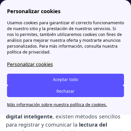
Personalizar cookies
Usamos cookies para garantizar el correcto funcionamiento
Papernest.es
Contador de Luz
¿Cómo realizar la lectura del contador de luz eléctrico?
de nuestro sitio y la prestación de nuestros servicios. Si
nos lo permites, también utilizaremos cookies con fines de
¿Cómo realizar la lectura
análisis para mejorar nuestra oferta y mostrarte anuncios
personalizados. Para más información, consulta nuestra
del contador de luz
política de privacidad.
eléctrico?
Personalizar cookies
Conocer cómo dar la
lectura del contador de
Aceptar todo
luz
es clave para controlar tu
consumo
eléctrico
y asegurar que la
Rechazar
factura de luz
refleje los
kWh consumidos
correctamente.
Más información sobre nuestra política de cookies.
Tanto si tu contador es
analógico
,
digital
o
digital inteligente
, existen métodos sencillos
para registrar y comunicar la
lectura del