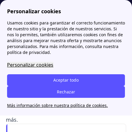
Personalizar cookies
Usamos cookies para garantizar el correcto funcionamiento
Papernest.es
TotalEnergies
¿Cuáles son las opiniones de los clientes de TotalEnergies y sus servicios?
More
de nuestro sitio y la prestación de nuestros servicios. Si
nos lo permites, también utilizaremos cookies con fines de
¿Cuáles son las opiniones
análisis para mejorar nuestra oferta y mostrarte anuncios
personalizados. Para más información, consulta nuestra
de los clientes de
política de privacidad.
TotalEnergies y sus
Personalizar cookies
servicios?
Aceptar todo
Descubre las opiniones más recientes de los
Rechazar
clientes de
TotalEnergies,
desde sus
tarifas de
luz y gas
, hasta su
servicio de atención al
Más información sobre nuestra política de cookies.
cliente
,
servicio de mantenimiento
y mucho
más.